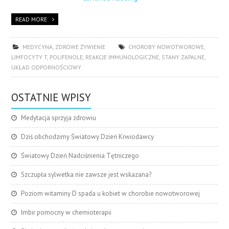
READ MORE
MEDYCYNA
,
ZDROWE ŻYWIENIE
CHOROBY NOWOTWOROWE
,
LIMFOCYTY T
,
POLIFENOLE
,
REAKCJE IMMUNOLOGICZNE
,
STANY ZAPALNE
,
UKŁAD ODPORNOŚCIOWY
OSTATNIE WPISY
Medytacja sprzyja zdrowiu
Dziś obchodzimy Światowy Dzień Krwiodawcy
Światowy Dzień Nadciśnienia Tętniczego
Szczupła sylwetka nie zawsze jest wskazana?
Poziom witaminy D spada u kobiet w chorobie nowotworowej
Imbir pomocny w chemioterapii