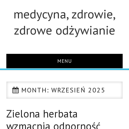
medycyna, zdrowie,
zdrowe odżywianie
MENU
STRONA GŁÓWNA
MONTH:
WRZESIEŃ 2025
STUDIA
O STRONIE
Zielona herbata
wzmacnia odporność
KONTAKT