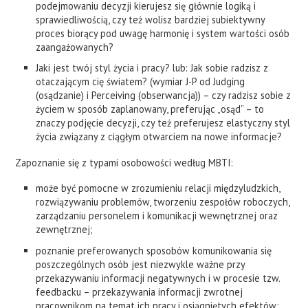
podejmowaniu decyzji kierujesz się głównie logiką i
sprawiedliwością, czy też wolisz bardziej subiektywny
proces biorący pod uwagę harmonię i system wartości osób
zaangażowanych?
Jaki jest twój styl życia i pracy? lub: Jak sobie radzisz z
otaczającym cię światem? (wymiar J-P od Judging
(osądzanie) i Perceiving (obserwancja)) – czy radzisz sobie z
życiem w sposób zaplanowany, preferując „osąd” – to
znaczy podjęcie decyzji, czy też preferujesz elastyczny styl
życia związany z ciągłym otwarciem na nowe informacje?
Zapoznanie się z typami osobowości według MBTI:
może być pomocne w zrozumieniu relacji międzyludzkich,
rozwiązywaniu problemów, tworzeniu zespołów roboczych,
zarządzaniu personelem i komunikacji wewnętrznej oraz
zewnętrznej;
poznanie preferowanych sposobów komunikowania się
poszczególnych osób jest niezwykle ważne przy
przekazywaniu informacji negatywnych i w procesie tzw.
feedbacku – przekazywania informacji zwrotnej
pracownikom na temat ich pracy i osiągniętych efektów;