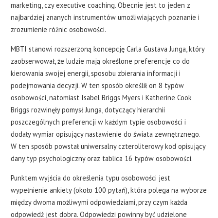
marketing, czy executive coaching. Obecnie jest to jeden z
najbardziej znanych instrumentów umożliwiających poznanie i
zrozumienie różnic osobowości.
MBTI stanowi rozszerzoną koncepcję Carla Gustava Junga, który
zaobserwował, że ludzie mają określone preferencje co do
kierowania swojej energii, sposobu zbierania informacji i
podejmowania decyzji. W ten sposób określił on 8 typów
osobowości, natomiast Isabel Briggs Myers i Katherine Cook
Briggs rozwinęły pomysł Junga, dotyczący hierarchii
poszczególnych preferencji w każdym typie osobowości i
dodały wymiar opisujący nastawienie do świata zewnętrznego.
W ten sposób powstał uniwersalny czteroliterowy kod opisujący
dany typ psychologiczny oraz tablica 16 typów osobowości.
Punktem wyjścia do określenia typu osobowości jest
wypełnienie ankiety (około 100 pytań), która polega na wyborze
między dwoma możliwymi odpowiedziami, przy czym każda
odpowiedź jest dobra. Odpowiedzi powinny być udzielone