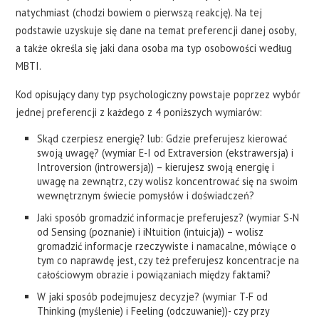
natychmiast (chodzi bowiem o pierwszą reakcję). Na tej
podstawie uzyskuje się dane na temat preferencji danej osoby,
a także określa się jaki dana osoba ma typ osobowości według
MBTI.
Kod opisujący dany typ psychologiczny powstaje poprzez wybór
jednej preferencji z każdego z 4 poniższych wymiarów:
Skąd czerpiesz energię? lub: Gdzie preferujesz kierować
swoją uwagę? (wymiar E-I od Extraversion (ekstrawersja) i
Introversion (introwersja)) – kierujesz swoją energię i
uwagę na zewnątrz, czy wolisz koncentrować się na swoim
wewnętrznym świecie pomysłów i doświadczeń?
Jaki sposób gromadzić informacje preferujesz? (wymiar S-N
od Sensing (poznanie) i iNtuition (intuicja)) – wolisz
gromadzić informacje rzeczywiste i namacalne, mówiące o
tym co naprawdę jest, czy też preferujesz koncentracje na
całościowym obrazie i powiązaniach między faktami?
W jaki sposób podejmujesz decyzje? (wymiar T-F od
Thinking (myślenie) i Feeling (odczuwanie))- czy przy