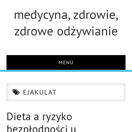
medycyna, zdrowie,
zdrowe odżywianie
MENU
STRONA GŁÓWNA
EJAKULAT
STUDIA
O STRONIE
Dieta a ryzyko
bezpłodności u
KONTAKT