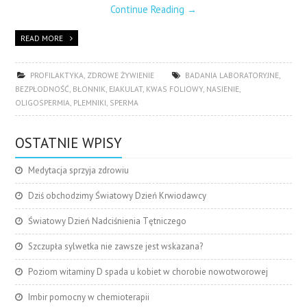
Continue Reading
→
READ MORE
PROFILAKTYKA
,
ZDROWE ŻYWIENIE
BADANIA LABORATORYJNE
,
BEZPŁODNOŚĆ
,
BŁONNIK
,
EJAKULAT
,
KWAS FOLIOWY
,
NASIENIE
,
OLIGOSPERMIA
,
PLEMNIKI
,
SPERMA
OSTATNIE WPISY
Medytacja sprzyja zdrowiu
Dziś obchodzimy Światowy Dzień Krwiodawcy
Światowy Dzień Nadciśnienia Tętniczego
Szczupła sylwetka nie zawsze jest wskazana?
Poziom witaminy D spada u kobiet w chorobie nowotworowej
Imbir pomocny w chemioterapii