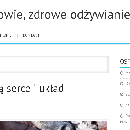
owie, zdrowe odżywiani
TRONIE
KONTAKT
OST
Me
 serce i układ
Dz
Św
Sz
Po
nowo