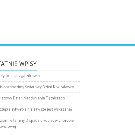
e
ATNIE WPISY
dytacja sprzyja zdrowiu
iś obchodzimy Światowy Dzień Krwiodawcy
iatowy Dzień Nadciśnienia Tętniczego
czupła sylwetka nie zawsze jest wskazana?
ziom witaminy D spada u kobiet w chorobie
tworowej