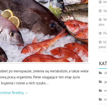
Im
Si
Wi
płuc
Pi
hC
piersi
KA
kobiet po menopauzie, zmienia się metabolizm, a także wiele
ch
wą pracę organizmu. Panie osiągające ten etap życia
g
krążenia i rośnie u nich ryzyko…
m
ontinue Reading
→
m