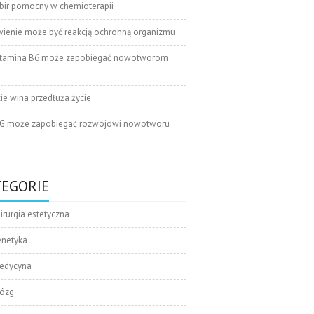
bir pomocny w chemioterapii
wienie może być reakcją ochronną organizmu
tamina B6 może zapobiegać nowotworom
cie wina przedłuża życie
G może zapobiegać rozwojowi nowotworu
TEGORIE
irurgia estetyczna
enetyka
edycyna
ózg