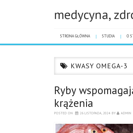
medycyna, zdr
STRONA GŁÓWNA
STUDIA
O S
KWASY OMEGA-3
Ryby wspomagają
krążenia
POSTED ON
26 LISTOPADA, 2024
BY
ADMIN