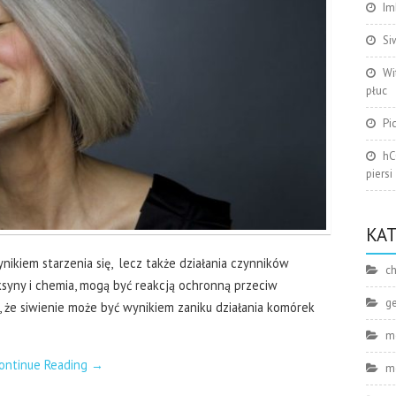
Im
Si
Wi
płuc
Pi
hC
piersi
KA
nikiem starzenia się, lecz także działania czynników
ch
ksyny i chemia, mogą być reakcją ochronną przeciw
g
że siwienie może być wynikiem zaniku działania komórek
m
ontinue Reading
→
m