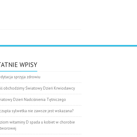
e
ATNIE WPISY
dytacja sprzyja zdrowiu
iś obchodzimy Światowy Dzień Krwiodawcy
iatowy Dzień Nadciśnienia Tętniczego
czupła sylwetka nie zawsze jest wskazana?
ziom witaminy D spada u kobiet w chorobie
tworowej