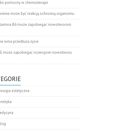
bir pomocny w chemioterapii
wienie może być reakcją ochronną organizmu
tamina B6 może zapobiegać nowotworom
cie wina przedłuża życie
G może zapobiegać rozwojowi nowotworu
TEGORIE
irurgia estetyczna
enetyka
edycyna
ózg