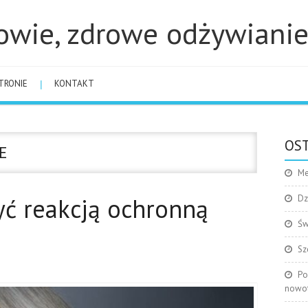
owie, zdrowe odżywiani
TRONIE
KONTAKT
OST
E
Me
yć reakcją ochronną
Dz
Św
Sz
Po
nowo