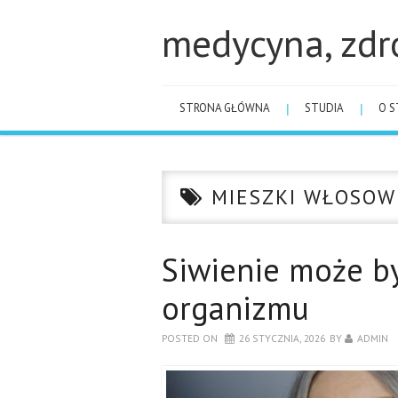
medycyna, zdr
STRONA GŁÓWNA
STUDIA
O S
MIESZKI WŁOSOW
Siwienie może b
organizmu
POSTED ON
26 STYCZNIA, 2026
BY
ADMIN