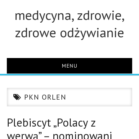
medycyna, zdrowie,
zdrowe odżywianie
MENU
STRONA GŁÓWNA
PKN ORLEN
STUDIA
O STRONIE
Plebiscyt „Polacy z
werwą” – nominowani
KONTAKT