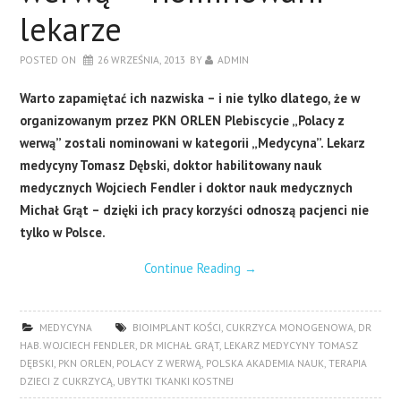
lekarze
POSTED ON
26 WRZEŚNIA, 2013
BY
ADMIN
Warto zapamiętać ich nazwiska – i nie tylko dlatego, że w
organizowanym przez PKN ORLEN Plebiscycie „Polacy z
werwą” zostali nominowani w kategorii „Medycyna”. Lekarz
medycyny Tomasz Dębski, doktor habilitowany nauk
medycznych Wojciech Fendler i doktor nauk medycznych
Michał Grąt – dzięki ich pracy korzyści odnoszą pacjenci nie
tylko w Polsce.
Continue Reading
→
MEDYCYNA
BIOIMPLANT KOŚCI
,
CUKRZYCA MONOGENOWA
,
DR
HAB. WOJCIECH FENDLER
,
DR MICHAŁ GRĄT
,
LEKARZ MEDYCYNY TOMASZ
DĘBSKI
,
PKN ORLEN
,
POLACY Z WERWĄ
,
POLSKA AKADEMIA NAUK
,
TERAPIA
DZIECI Z CUKRZYCĄ
,
UBYTKI TKANKI KOSTNEJ