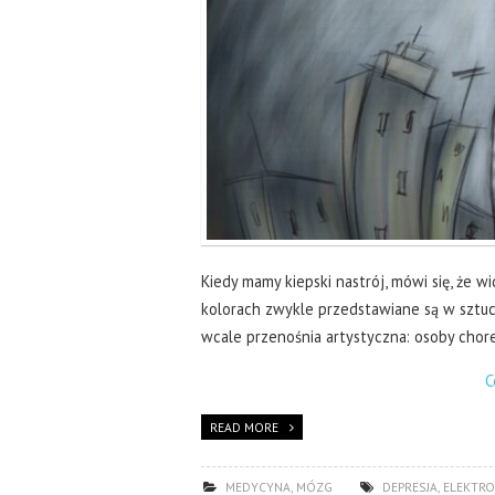
Kiedy mamy kiepski nastrój, mówi się, że 
kolorach zwykle przedstawiane są w sztuce
wcale przenośnia artystyczna: osoby chor
C
READ MORE
MEDYCYNA
,
MÓZG
DEPRESJA
,
ELEKTRO