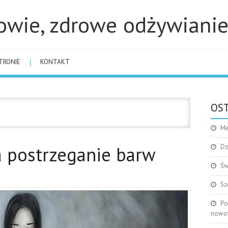
owie, zdrowe odżywiani
TRONIE
KONTAKT
OST
Me
a postrzeganie barw
Dz
Św
Sz
Po
nowo