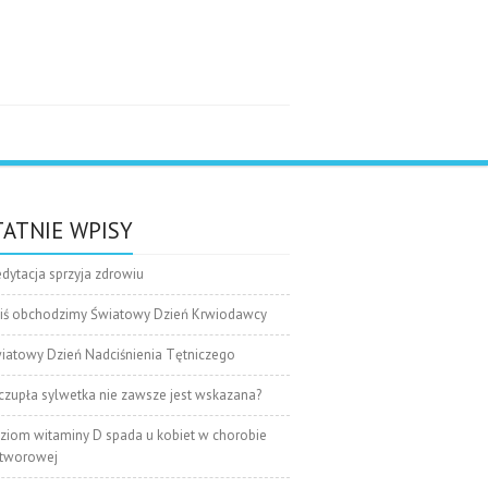
e
ATNIE WPISY
dytacja sprzyja zdrowiu
iś obchodzimy Światowy Dzień Krwiodawcy
iatowy Dzień Nadciśnienia Tętniczego
czupła sylwetka nie zawsze jest wskazana?
ziom witaminy D spada u kobiet w chorobie
tworowej