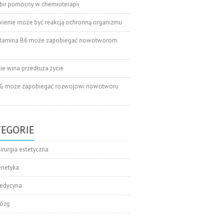
bir pomocny w chemioterapii
wienie może być reakcją ochronną organizmu
tamina B6 może zapobiegać nowotworom
cie wina przedłuża życie
G może zapobiegać rozwojowi nowotworu
TEGORIE
irurgia estetyczna
enetyka
edycyna
ózg