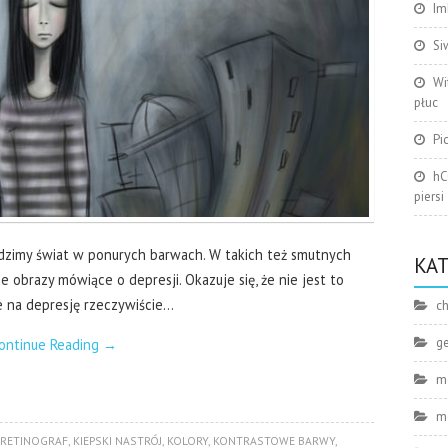
Im
Si
Wi
płuc
Pi
hC
piersi
widzimy świat w ponurych barwach. W takich też smutnych
KA
 obrazy mówiące o depresji. Okazuje się, że nie jest to
e na depresję rzeczywiście…
ch
g
ontinue Reading
→
m
m
RETINOGRAF
,
KIEPSKI NASTRÓJ
,
KOLORY
,
KONTRASTOWE BARWY
,