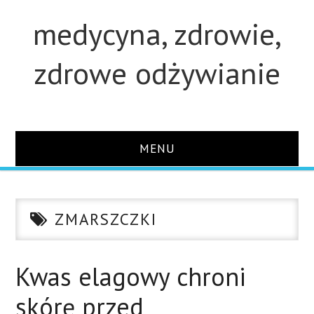
medycyna, zdrowie,
zdrowe odżywianie
MENU
STRONA GŁÓWNA
ZMARSZCZKI
STUDIA
O STRONIE
Kwas elagowy chroni
skórę przed
KONTAKT