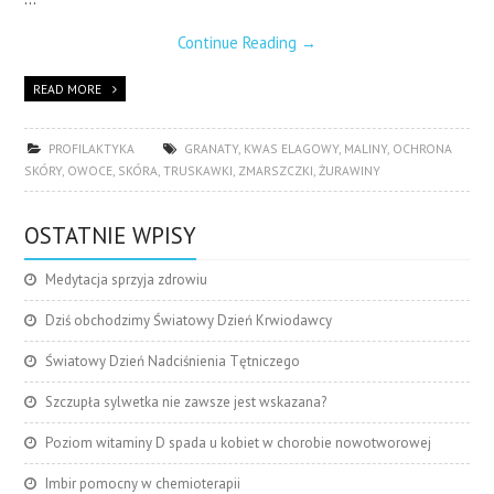
Continue Reading
→
READ MORE
PROFILAKTYKA
GRANATY
,
KWAS ELAGOWY
,
MALINY
,
OCHRONA
SKÓRY
,
OWOCE
,
SKÓRA
,
TRUSKAWKI
,
ZMARSZCZKI
,
ŻURAWINY
OSTATNIE WPISY
Medytacja sprzyja zdrowiu
Dziś obchodzimy Światowy Dzień Krwiodawcy
Światowy Dzień Nadciśnienia Tętniczego
Szczupła sylwetka nie zawsze jest wskazana?
Poziom witaminy D spada u kobiet w chorobie nowotworowej
Imbir pomocny w chemioterapii