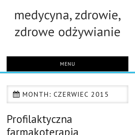
medycyna, zdrowie,
zdrowe odżywianie
MENU
STRONA GŁÓWNA
MONTH:
CZERWIEC 2015
STUDIA
O STRONIE
Profilaktyczna
farmakoterapia
KONTAKT