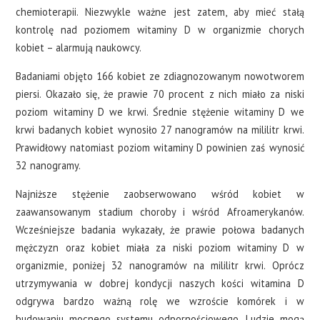
chemioterapii. Niezwykle ważne jest zatem, aby mieć stałą
kontrolę nad poziomem witaminy D w organizmie chorych
kobiet – alarmują naukowcy.
Badaniami objęto 166 kobiet ze zdiagnozowanym nowotworem
piersi. Okazało się, że prawie 70 procent z nich miało za niski
poziom witaminy D we krwi. Średnie stężenie witaminy D we
krwi badanych kobiet wynosiło 27 nanogramów na mililitr krwi.
Prawidłowy natomiast poziom witaminy D powinien zaś wynosić
32 nanogramy.
Najniższe stężenie zaobserwowano wśród kobiet w
zaawansowanym stadium choroby i wśród Afroamerykanów.
Wcześniejsze badania wykazały, że prawie połowa badanych
mężczyzn oraz kobiet miała za niski poziom witaminy D w
organizmie, poniżej 32 nanogramów na mililitr krwi. Oprócz
utrzymywania w dobrej kondycji naszych kości witamina D
odgrywa bardzo ważną rolę we wzroście komórek i w
budowaniu mocnego systemu odpornościowego. Ludzie mogą