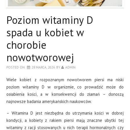
Poziom witaminy D
spada u kobiet w
chorobie
nowotworowej
POSTED ON
28 MARCA, 2026
BY
ADMIN
Wiele kobiet z rozpoznanym nowotworem piersi ma niski
poziom witaminy D w organizmie, co prowadzić może do
osłabienia kości, a w konsekwencji do złamań – donoszą
najnowsze badania amerykańskich naukowców.
– Witamina D jest niezbędna do utrzymania kości w dobrej
kondycji, a kobiety z rakiem piersi mają znaczne ubytki tej
witaminy z racji stosowanych u nich terapii hormonalnych czy