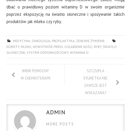
dbać o prawidłowy poziom witaminy D w swoim organizmie
poprzez ekspozycję na światło słoneczne i spożywanie takich
produktów jak mleko czy ryby.
MEDYCYNA
,
ONKOLOGIA
,
PROFILAKTYKA
,
ZDROWE ŻYWIENIE
KOBIETY
,
MLEKO
,
NOWOTWÓR PIERSI
,
OSŁABIENIE KOŚCI
,
RYBY
,
ŚWIATŁO
SŁONECZNE
,
SYSTEM ODPORNOŚCIOWY
,
WITAMINA D
IMBIR POMOCNY
SZCZUPŁA
W CHEMIOTERAPII
SYLWETKA NIE
ZAWSZE JEST
WSKAZANA?
ADMIN
MORE POSTS