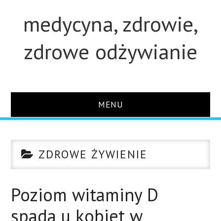
medycyna, zdrowie,
zdrowe odżywianie
MENU
STRONA GŁÓWNA
ZDROWE ŻYWIENIE
STUDIA
O STRONIE
Poziom witaminy D
spada u kobiet w
KONTAKT