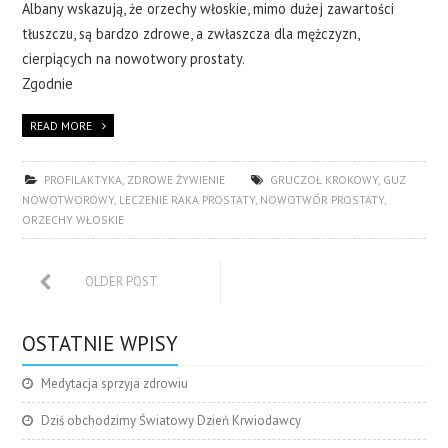
Albany wskazują, że orzechy włoskie, mimo dużej zawartości
tłuszczu, są bardzo zdrowe, a zwłaszcza dla mężczyzn,
cierpiących na nowotwory prostaty.
Zgodnie
READ MORE
PROFILAKTYKA
,
ZDROWE ŻYWIENIE
GRUCZOŁ KROKOWY
,
GUZ
NOWOTWOROWY
,
LECZENIE RAKA PROSTATY
,
NOWOTWÓR PROSTATY
,
ORZECHY WŁOSKIE
OLDER POST
OSTATNIE WPISY
Medytacja sprzyja zdrowiu
Dziś obchodzimy Światowy Dzień Krwiodawcy