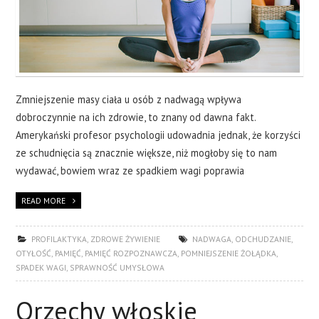
Zmniejszenie masy ciała u osób z nadwagą wpływa
dobroczynnie na ich zdrowie, to znany od dawna fakt.
Amerykański profesor psychologii udowadnia jednak, że korzyści
ze schudnięcia są znacznie większe, niż mogłoby się to nam
wydawać, bowiem wraz ze spadkiem wagi poprawia
READ MORE
PROFILAKTYKA
,
ZDROWE ŻYWIENIE
NADWAGA
,
ODCHUDZANIE
,
OTYŁOŚĆ
,
PAMIĘĆ
,
PAMIĘĆ ROZPOZNAWCZA
,
POMNIEJSZENIE ŻOŁĄDKA
,
SPADEK WAGI
,
SPRAWNOŚĆ UMYSŁOWA
Orzechy włoskie