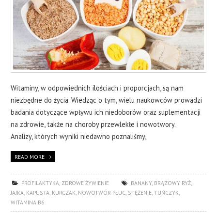
Witaminy, w odpowiednich ilościach i proporcjach, są nam
niezbędne do życia. Wiedząc o tym, wielu naukowców prowadzi
badania dotyczące wpływu ich niedoborów oraz suplementacji
na zdrowie, także na choroby przewlekłe i nowotwory.
Analizy, których wyniki niedawno poznaliśmy,
READ MORE
PROFILAKTYKA
,
ZDROWE ŻYWIENIE
BANANY
,
BRĄZOWY RYŻ
,
JAJKA
,
KAPUSTA
,
KURCZAK
,
NOWOTWÓR PŁUC
,
STĘŻENIE
,
TUŃCZYK
,
WITAMINA B6