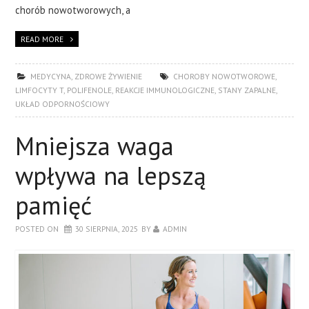
chorób nowotworowych, a
READ MORE
MEDYCYNA
,
ZDROWE ŻYWIENIE
CHOROBY NOWOTWOROWE
,
LIMFOCYTY T
,
POLIFENOLE
,
REAKCJE IMMUNOLOGICZNE
,
STANY ZAPALNE
,
UKŁAD ODPORNOŚCIOWY
Mniejsza waga
wpływa na lepszą
pamięć
POSTED ON
30 SIERPNIA, 2025
BY
ADMIN