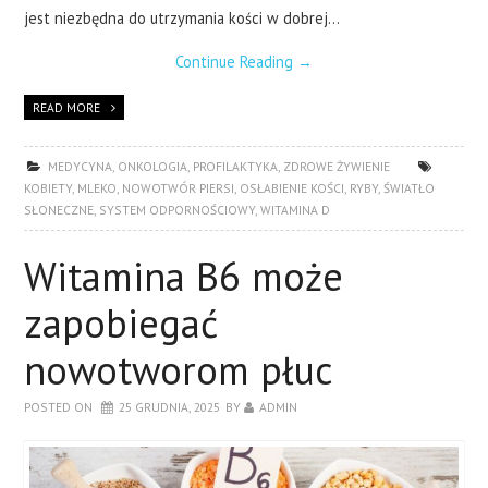
jest niezbędna do utrzymania kości w dobrej…
Continue Reading
→
READ MORE
MEDYCYNA
,
ONKOLOGIA
,
PROFILAKTYKA
,
ZDROWE ŻYWIENIE
KOBIETY
,
MLEKO
,
NOWOTWÓR PIERSI
,
OSŁABIENIE KOŚCI
,
RYBY
,
ŚWIATŁO
SŁONECZNE
,
SYSTEM ODPORNOŚCIOWY
,
WITAMINA D
Witamina B6 może
zapobiegać
nowotworom płuc
POSTED ON
25 GRUDNIA, 2025
BY
ADMIN