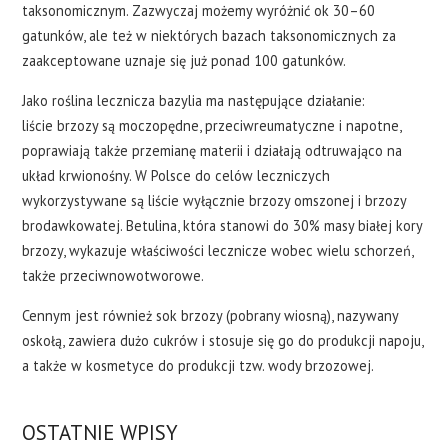
taksonomicznym. Zazwyczaj możemy wyróżnić ok 30–60
gatunków, ale też w niektórych bazach taksonomicznych za
zaakceptowane uznaje się już ponad 100 gatunków.
Jako roślina lecznicza bazylia ma następujące działanie:
liście brzozy są moczopędne, przeciwreumatyczne i napotne,
poprawiają także przemianę materii i działają odtruwająco na
układ krwionośny. W Polsce do celów leczniczych
wykorzystywane są liście wyłącznie brzozy omszonej i brzozy
brodawkowatej. Betulina, która stanowi do 30% masy białej kory
brzozy, wykazuje właściwości lecznicze wobec wielu schorzeń,
także przeciwnowotworowe.
Cennym jest również sok brzozy (pobrany wiosną), nazywany
oskołą, zawiera dużo cukrów i stosuje się go do produkcji napoju,
a także w kosmetyce do produkcji tzw. wody brzozowej.
OSTATNIE WPISY