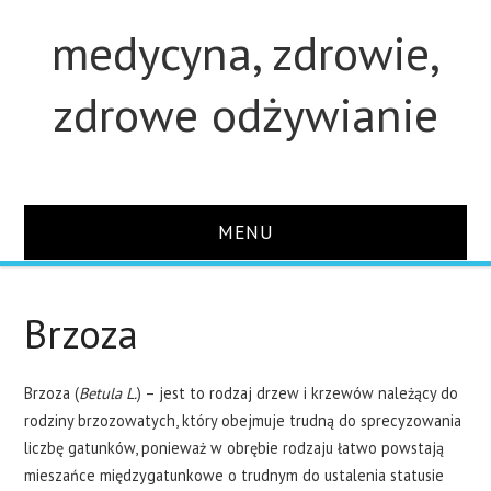
medycyna, zdrowie,
zdrowe odżywianie
MENU
STRONA GŁÓWNA
Brzoza
STUDIA
Brzoza (
Betula L.
) – jest to rodzaj drzew i krzewów należący do
O STRONIE
rodziny brzozowatych, który obejmuje trudną do sprecyzowania
liczbę gatunków, ponieważ w obrębie rodzaju łatwo powstają
KONTAKT
mieszańce międzygatunkowe o trudnym do ustalenia statusie