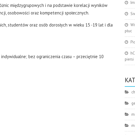
Im
różnic międzygrupowych i na podstawie korelacji wyników
encji, osobowości oraz kompetencji społecznych.
Si
ich, studentów oraz osób dorosłych w wieku 15 -19 lat i dla
Wi
płuc
Pi
hC
indywidualne; bez ograniczenia czasu – przeciętnie 10
piersi
KA
ch
g
m
m