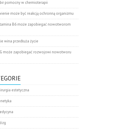
bir pomocny w chemioterapii
wienie może być reakcją ochronną organizmu
tamina B6 może zapobiegać nowotworom
cie wina przedłuża życie
G może zapobiegać rozwojowi nowotworu
TEGORIE
irurgia estetyczna
enetyka
edycyna
ózg