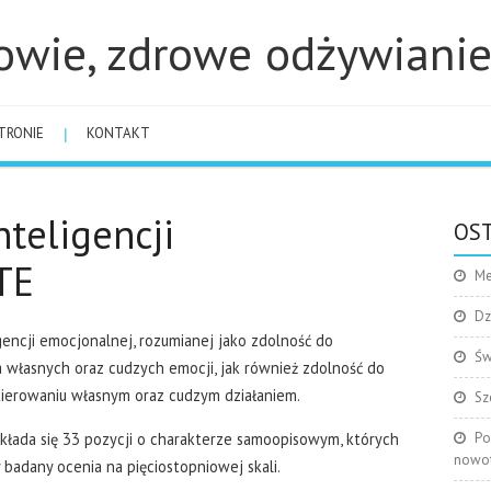
owie, zdrowe odżywiani
TRONIE
KONTAKT
nteligencji
OST
TE
Me
Dz
gencji emocjonalnej, rozumianej jako zdolność do
Św
a własnych oraz cudzych emocji, jak również zdolność do
ierowaniu własnym oraz cudzym działaniem.
Sz
składa się 33 pozycji o charakterze samoopisowym, których
Po
nowo
badany ocenia na pięciostopniowej skali.