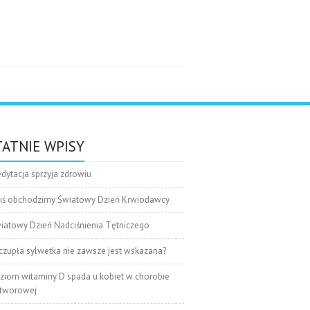
e
ATNIE WPISY
dytacja sprzyja zdrowiu
iś obchodzimy Światowy Dzień Krwiodawcy
iatowy Dzień Nadciśnienia Tętniczego
czupła sylwetka nie zawsze jest wskazana?
ziom witaminy D spada u kobiet w chorobie
tworowej