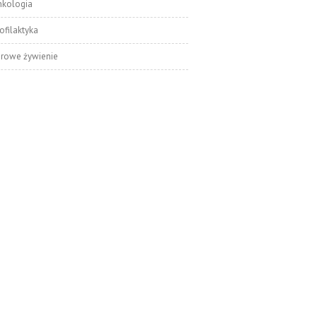
nkologia
ofilaktyka
drowe żywienie