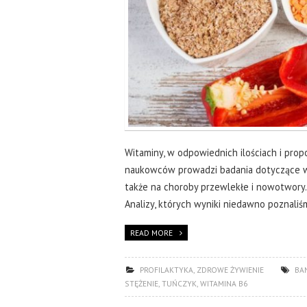
Witaminy, w odpowiednich ilościach i prop
naukowców prowadzi badania dotyczące wp
także na choroby przewlekłe i nowotwory.
Analizy, których wyniki niedawno poznaliś
READ MORE
PROFILAKTYKA
,
ZDROWE ŻYWIENIE
BA
STĘŻENIE
,
TUŃCZYK
,
WITAMINA B6