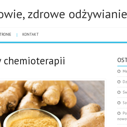
owie, zdrowe odżywiani
TRONIE
KONTAKT
 chemioterapii
OST
Me
Dz
Św
Sz
Po
nowo