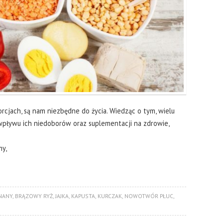
orcjach, są nam niezbędne do życia. Wiedząc o tym, wielu
ływu ich niedoborów oraz suplementacji na zdrowie,
my,
NANY
,
BRĄZOWY RYŻ
,
JAJKA
,
KAPUSTA
,
KURCZAK
,
NOWOTWÓR PŁUC
,