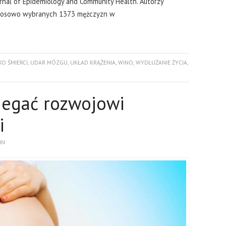
rnal of Epidemiology and Community Health. Autorzy
e losowo wybranych 1373 mężczyzn w
O ŚMIERCI
,
UDAR MÓZGU
,
UKŁAD KRĄŻENIA
,
WINO
,
WYDŁUŻANIE ŻYCIA
,
egać rozwojowi
i
IN