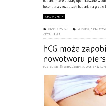
badania, które zostały opublikowane w Jou
holenderscy rozpoczęli badania na grupi
READ MORE
PROFILAKTYKA
ALKOHOL
,
DIETA
,
RYZYK
ZAWAŁ SERCA
hCG może zapobi
nowotworu piers
POSTED ON
28 PAŹDZIERNIKA, 2025
BY
ADM