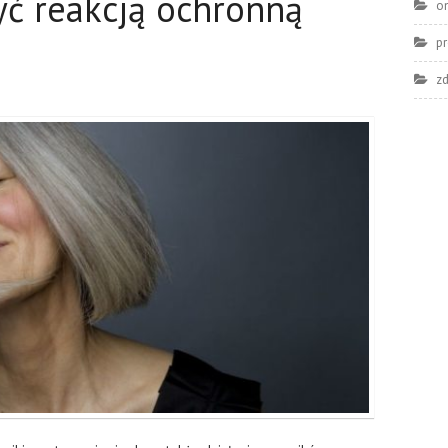
yć reakcją ochronną
o
pr
z