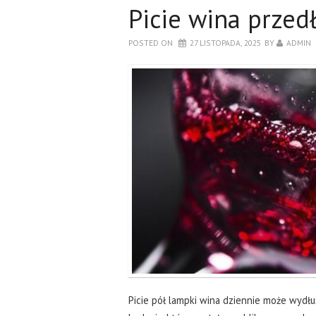
Picie wina przed
POSTED ON
27 LISTOPADA, 2025
BY
ADMIN
Picie pół lampki wina dziennie może wydłuż