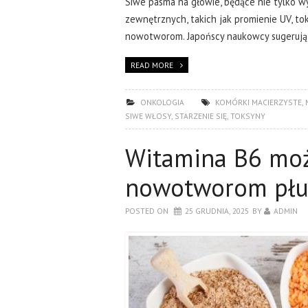
Siwe pasma na głowie, będące nie tylko wy
zewnętrznych, takich jak promienie UV, to
nowotworom. Japońscy naukowcy sugerują,
READ MORE
ONKOLOGIA
KOMÓRKI MACIERZYSTE
,
SIWE WŁOSY
,
STARZENIE SIĘ
,
TOKSYNY
Witamina B6 mo
nowotworom płu
POSTED ON
25 GRUDNIA, 2025
BY
ADMIN