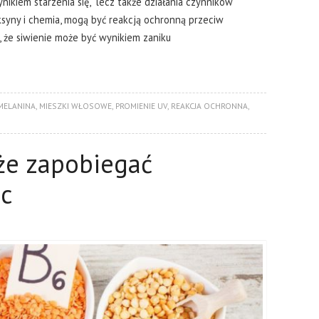
nikiem starzenia się, lecz także działania czynników
ksyny i chemia, mogą być reakcją ochronną przeciw
 że siwienie może być wynikiem zaniku
MELANINA
,
MIESZKI WŁOSOWE
,
PROMIENIE UV
,
REAKCJA OCHRONNA
,
że zapobiegać
c