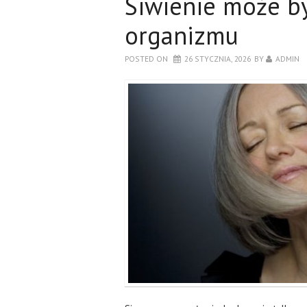
Siwienie może b
organizmu
POSTED ON
26 STYCZNIA, 2026
BY
ADMIN