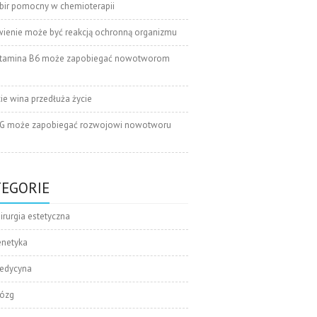
bir pomocny w chemioterapii
wienie może być reakcją ochronną organizmu
tamina B6 może zapobiegać nowotworom
cie wina przedłuża życie
G może zapobiegać rozwojowi nowotworu
TEGORIE
irurgia estetyczna
enetyka
edycyna
ózg