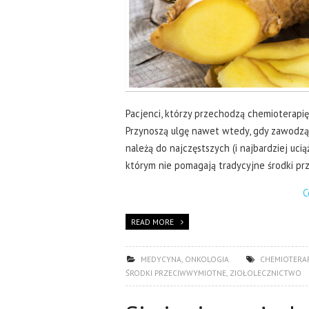
Pacjenci, którzy przechodzą chemioterapię
Przynoszą ulgę nawet wtedy, gdy zawodzą
należą do najczęstszych (i najbardziej uc
którym nie pomagają tradycyjne środki p
C
READ MORE
MEDYCYNA
,
ONKOLOGIA
CHEMIOTERAP
ŚRODKI PRZECIWWYMIOTNE
,
ZIOŁOLECZNICTWO