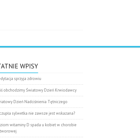
e
ATNIE WPISY
dytacja sprzyja zdrowiu
iś obchodzimy Światowy Dzień Krwiodawcy
iatowy Dzień Nadciśnienia Tętniczego
czupła sylwetka nie zawsze jest wskazana?
ziom witaminy D spada u kobiet w chorobie
tworowej