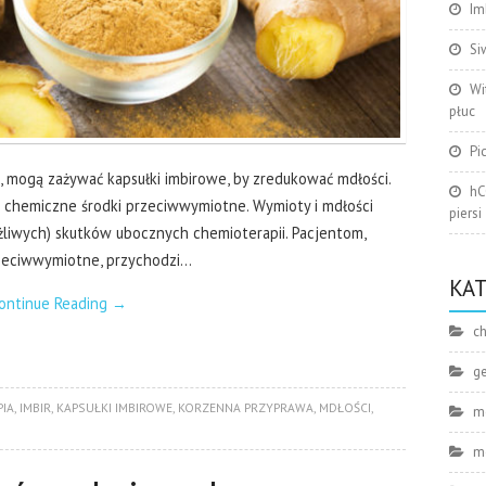
Im
Si
Wi
płuc
Pi
, mogą zażywać kapsułki imbirowe, by zredukować mdłości.
hC
 chemiczne środki przeciwwymiotne. Wymioty i mdłości
piersi
iążliwych) skutków ubocznych chemioterapii. Pacjentom,
rzeciwwymiotne, przychodzi…
KA
ontinue Reading
→
ch
g
IA
,
IMBIR
,
KAPSUŁKI IMBIROWE
,
KORZENNA PRZYPRAWA
,
MDŁOŚCI
,
m
m