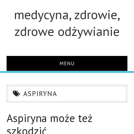
medycyna, zdrowie,
zdrowe odżywianie
MENU
STRONA GŁÓWNA
ASPIRYNA
STUDIA
O STRONIE
Aspiryna może też
szkodzić
KONTAKT