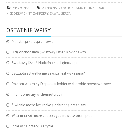
MEDYCYNA
ASPIRYNA
,
KRWOTOKI
,
SKRZEPLINY
,
UDAR
NIEDOKRWIENNY
,
ZAKRZEPY
,
ZAWAŁ SERCA
OSTATNIE WPISY
Medytacja sprzyja zdrowiu
Dziś obchodzimy Światowy Dzień Krwiodawcy
Światowy Dzień Nadciśnienia Tętniczego
Szczupła sylwetka nie zawsze jest wskazana?
Poziom witaminy D spada u kobiet w chorobie nowotworowej
Imbir pomocny w chemioterapii
Siwienie może być reakcją ochronną organizmu
Witamina B6 może zapobiegać nowotworom płuc
Picie wina przedłuża życie