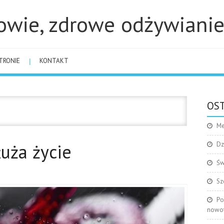
owie, zdrowe odżywiani
TRONIE
KONTAKT
OST
Me
łuża życie
Dz
Św
Sz
Po
nowo