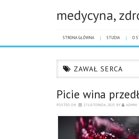
medycyna, zdr
STRONA GŁÓWNA
STUDIA
O S
ZAWAŁ SERCA
Picie wina przed
POSTED ON
27 LISTOPADA, 2025
BY
ADMIN