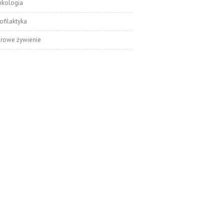
nkologia
ofilaktyka
drowe żywienie