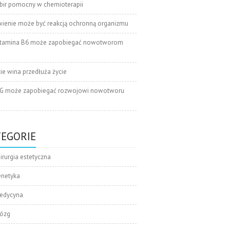
bir pomocny w chemioterapii
wienie może być reakcją ochronną organizmu
tamina B6 może zapobiegać nowotworom
cie wina przedłuża życie
G może zapobiegać rozwojowi nowotworu
TEGORIE
irurgia estetyczna
enetyka
edycyna
ózg