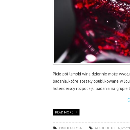
Picie pół lampki wina dziennie może wydłuż
badania, które zostały opublikowane w Jou
holenderscy rozpoczęli badania na grupi
C
READ MORE
PROFILAKTYKA
ALKOHOL
,
DIETA
,
RYZYK