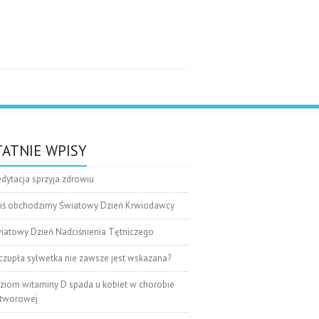
e
ATNIE WPISY
dytacja sprzyja zdrowiu
iś obchodzimy Światowy Dzień Krwiodawcy
iatowy Dzień Nadciśnienia Tętniczego
czupła sylwetka nie zawsze jest wskazana?
ziom witaminy D spada u kobiet w chorobie
tworowej