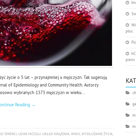
Im
Si
Wi
płuc
Pi
hC
piersi
yć życie o 5 lat – przynajmniej u mężczyzn. Tak sugerują
KA
rnal of Epidemiology and Community Health. Autorzy
e losowo wybranych 1373 mężczyzn w wieku…
ch
g
ontinue Reading
→
m
m
O ŚMIERCI
,
UDAR MÓZGU
,
UKŁAD KRĄŻENIA
,
WINO
,
WYDŁUŻANIE ŻYCIA
,