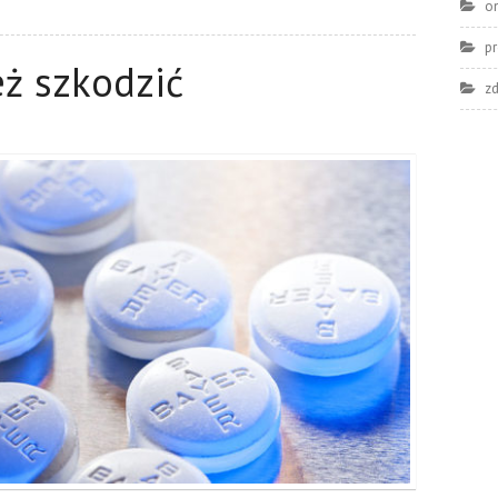
o
pr
ż szkodzić
z