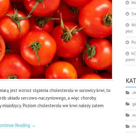
Im
Si
Wi
płuc
Pi
hC
piersi
KA
iarą jest wzrost stężenia cholesterolu w surowicy krwi, to
ch
horób układu sercowo-naczyniowego, a więc choroby
g
y miażdżycy. Poziom cholesterolu we krwi należy zatem
m
ontinue Reading
→
m