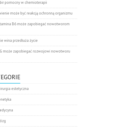
bir pomocny w chemioterapii
wienie może być reakcją ochronną organizmu
tamina B6 może zapobiegać nowotworom
cie wina przedłuża życie
G może zapobiegać rozwojowi nowotworu
TEGORIE
irurgia estetyczna
enetyka
edycyna
ózg