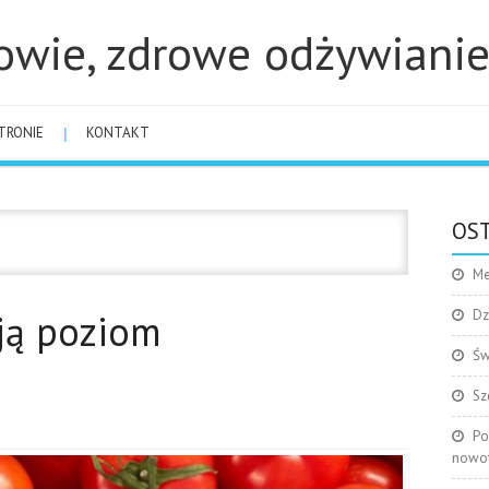
owie, zdrowe odżywiani
TRONIE
KONTAKT
OST
Me
ją poziom
Dz
Św
Sz
Po
nowo