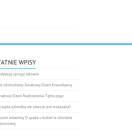
e
ATNIE WPISY
dytacja sprzyja zdrowiu
iś obchodzimy Światowy Dzień Krwiodawcy
iatowy Dzień Nadciśnienia Tętniczego
czupła sylwetka nie zawsze jest wskazana?
ziom witaminy D spada u kobiet w chorobie
tworowej