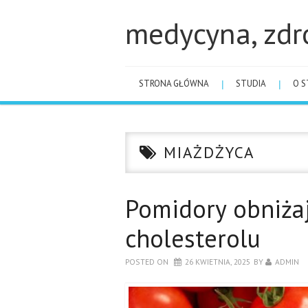
medycyna, zdr
STRONA GŁÓWNA
STUDIA
O S
MIAŻDŻYCA
Pomidory obniża
cholesterolu
POSTED ON
26 KWIETNIA, 2025
BY
ADMIN