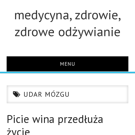
medycyna, zdrowie,
zdrowe odżywianie
MENU
STRONA GŁÓWNA
UDAR MÓZGU
STUDIA
O STRONIE
Picie wina przedłuża
życie
KONTAKT