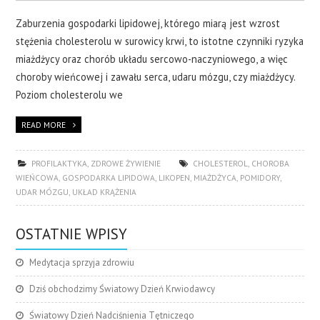
Zaburzenia gospodarki lipidowej, którego miarą jest wzrost
stężenia cholesterolu w surowicy krwi, to istotne czynniki ryzyka
miażdżycy oraz chorób układu sercowo-naczyniowego, a więc
choroby wieńcowej i zawału serca, udaru mózgu, czy miażdżycy.
Poziom cholesterolu we
READ MORE
PROFILAKTYKA
,
ZDROWE ŻYWIENIE
CHOLESTEROL
,
CHOROBA
WIEŃCOWA
,
GOSPODARKA LIPIDOWA
,
LIKOPEN
,
MIAŻDŻYCA
,
POMIDORY
,
UDAR MÓZGU
,
UKŁAD KRĄŻENIA
OSTATNIE WPISY
Medytacja sprzyja zdrowiu
Dziś obchodzimy Światowy Dzień Krwiodawcy
Światowy Dzień Nadciśnienia Tętniczego