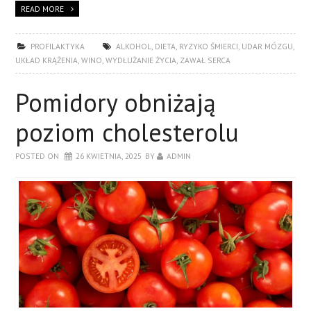
READ MORE
PROFILAKTYKA
ALKOHOL
,
DIETA
,
RYZYKO ŚMIERCI
,
UDAR MÓZGU
,
UKŁAD KRĄŻENIA
,
WINO
,
WYDŁUŻANIE ŻYCIA
,
ZAWAŁ SERCA
Pomidory obniżają
poziom cholesterolu
POSTED ON
26 KWIETNIA, 2025
BY
ADMIN