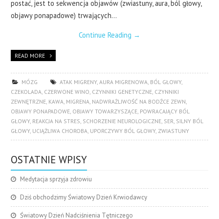
postać, jest to sekwencja objawów (zwiastuny, aura, ból głowy,
objawy ponapadowe) trwających…
Continue Reading
→
READ MORE
MÓZG
ATAK MIGRENY
,
AURA MIGRENOWA
,
BÓL GŁOWY
,
CZEKOLADA
,
CZERWONE WINO
,
CZYNNIKI GENETYCZNE
,
CZYNNIKI
ZEWNĘTRZNE
,
KAWA
,
MIGRENA
,
NADWRAŻLIWOŚĆ NA BODŹCE ZEWN
,
OBJAWY PONAPADOWE
,
OBJAWY TOWARZYSZĄCE
,
POWRACAJĄCY BÓL
GŁOWY
,
REAKCJA NA STRES
,
SCHORZENIE NEUROLOGICZNE
,
SER
,
SILNY BÓL
GŁOWY
,
UCIĄŻLIWA CHOROBA
,
UPORCZYWY BÓL GŁOWY
,
ZWIASTUNY
OSTATNIE WPISY
Medytacja sprzyja zdrowiu
Dziś obchodzimy Światowy Dzień Krwiodawcy
Światowy Dzień Nadciśnienia Tętniczego