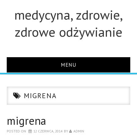
medycyna, zdrowie,
zdrowe odżywianie
MENU
STRONA GŁÓWNA
MIGRENA
STUDIA
O STRONIE
migrena
POSTED ON
12 CZERWCA, 2014
BY
ADMIN
KONTAKT