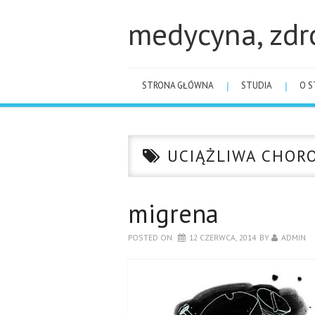
medycyna, zdr
STRONA GŁÓWNA
STUDIA
O S
UCIĄŻLIWA CHOR
migrena
POSTED ON
12 CZERWCA, 2014
BY
ADMIN