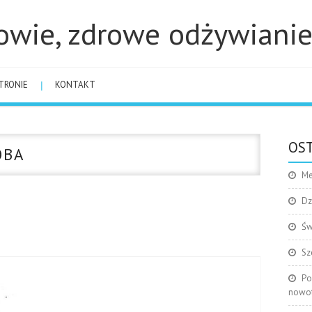
owie, zdrowe odżywiani
TRONIE
KONTAKT
OST
OBA
Me
Dz
Św
Sz
Po
nowo