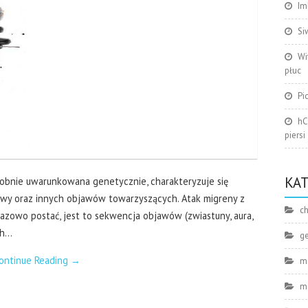
Im
Si
Wi
płuc
Pi
hC
piersi
KA
obnie uwarunkowana genetycznie, charakteryzuje się
wy oraz innych objawów towarzyszących. Atak migreny z
ch
azowo postać, jest to sekwencja objawów (zwiastuny, aura,
ch…
g
ontinue Reading
→
m
m