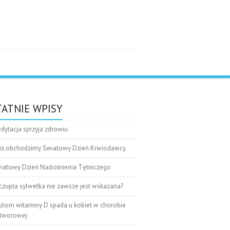
e
ATNIE WPISY
dytacja sprzyja zdrowiu
iś obchodzimy Światowy Dzień Krwiodawcy
iatowy Dzień Nadciśnienia Tętniczego
czupła sylwetka nie zawsze jest wskazana?
ziom witaminy D spada u kobiet w chorobie
tworowej