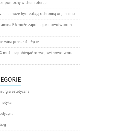
bir pomocny w chemioterapii
wienie może być reakcją ochronną organizmu
tamina B6 może zapobiegać nowotworom
cie wina przedłuża życie
G może zapobiegać rozwojowi nowotworu
TEGORIE
irurgia estetyczna
enetyka
edycyna
ózg