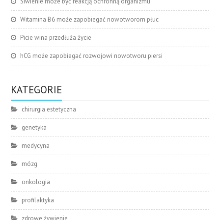
Siwienie może być reakcją ochronną organizmu
Witamina B6 może zapobiegać nowotworom płuc
Picie wina przedłuża życie
hCG może zapobiegać rozwojowi nowotworu piersi
KATEGORIE
chirurgia estetyczna
genetyka
medycyna
mózg
onkologia
profilaktyka
zdrowe żywienie