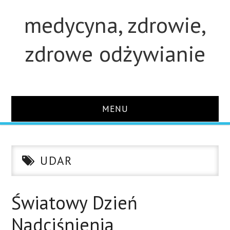
medycyna, zdrowie,
zdrowe odżywianie
MENU
STRONA GŁÓWNA
UDAR
STUDIA
O STRONIE
Światowy Dzień
Nadciśnienia
KONTAKT