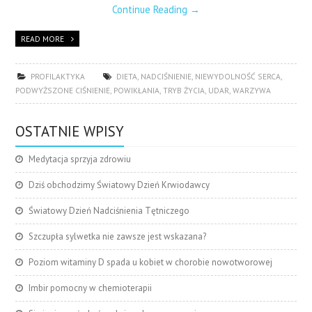
Continue Reading
→
READ MORE
PROFILAKTYKA
DIETA
,
NADCIŚNIENIE
,
NIEWYDOLNOŚĆ SERCA
,
PODWYŻSZONE CIŚNIENIE
,
POWIKŁANIA
,
TRYB ŻYCIA
,
UDAR
,
WARZYWA
OSTATNIE WPISY
Medytacja sprzyja zdrowiu
Dziś obchodzimy Światowy Dzień Krwiodawcy
Światowy Dzień Nadciśnienia Tętniczego
Szczupła sylwetka nie zawsze jest wskazana?
Poziom witaminy D spada u kobiet w chorobie nowotworowej
Imbir pomocny w chemioterapii