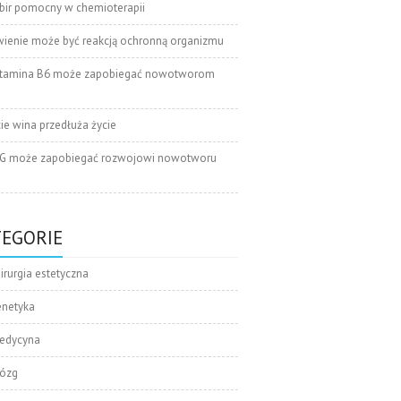
bir pomocny w chemioterapii
wienie może być reakcją ochronną organizmu
tamina B6 może zapobiegać nowotworom
cie wina przedłuża życie
G może zapobiegać rozwojowi nowotworu
TEGORIE
irurgia estetyczna
enetyka
edycyna
ózg