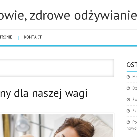
owie, zdrowe odżywiani
TRONIE
KONTAKT
OST
4
Me
ny dla naszej wagi
Dz
Św
Sz
Po
nowo