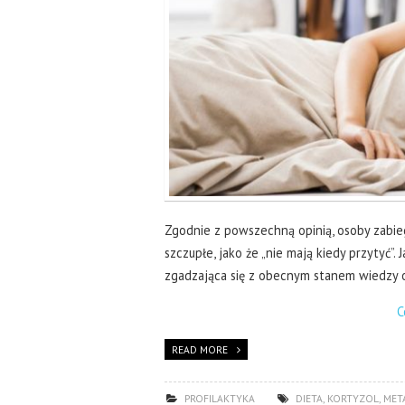
Zgodnie z powszechną opinią, osoby zabieg
szczupłe, jako że „nie mają kiedy przytyć”. 
zgadzająca się z obecnym stanem wiedzy
C
READ MORE
PROFILAKTYKA
DIETA
,
KORTYZOL
,
MET