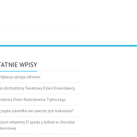
e
ATNIE WPISY
dytacja sprzyja zdrowiu
iś obchodzimy Światowy Dzień Krwiodawcy
iatowy Dzień Nadciśnienia Tętniczego
czupła sylwetka nie zawsze jest wskazana?
ziom witaminy D spada u kobiet w chorobie
tworowej