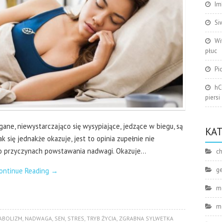
Im
Si
Wi
płuc
Pi
hC
piersi
ane, niewystarczająco się wysypiające, jedzące w biegu, są
KA
Jak się jednakże okazuje, jest to opinia zupełnie nie
 o przyczynach powstawania nadwagi. Okazuje…
ch
g
ontinue Reading
→
m
m
ABOLIZM
,
NADWAGA
,
SEN
,
STRES
,
TRYB ŻYCIA
,
ZGRABNA SYLWETKA