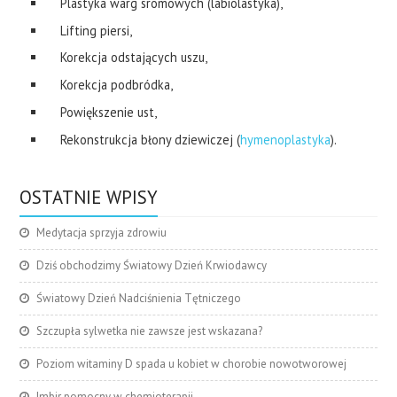
Plastyka warg sromowych (labiolastyka),
Lifting piersi,
Korekcja odstających uszu,
Korekcja podbródka,
Powiększenie ust,
Rekonstrukcja błony dziewiczej (
hymenoplastyka
).
OSTATNIE WPISY
Medytacja sprzyja zdrowiu
Dziś obchodzimy Światowy Dzień Krwiodawcy
Światowy Dzień Nadciśnienia Tętniczego
Szczupła sylwetka nie zawsze jest wskazana?
Poziom witaminy D spada u kobiet w chorobie nowotworowej
Imbir pomocny w chemioterapii