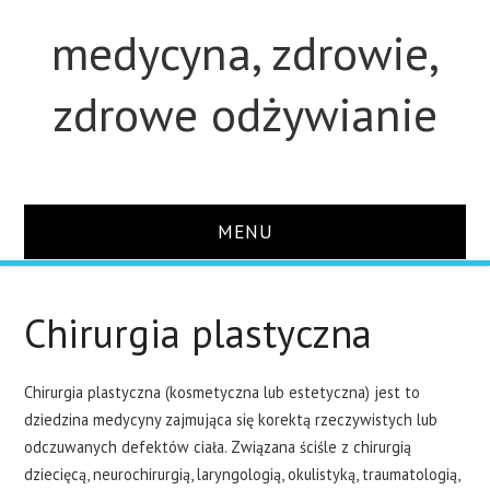
medycyna, zdrowie,
zdrowe odżywianie
MENU
STRONA GŁÓWNA
Chirurgia plastyczna
STUDIA
Chirurgia plastyczna (kosmetyczna lub estetyczna) jest to
O STRONIE
dziedzina medycyny zajmująca się korektą rzeczywistych lub
odczuwanych defektów ciała. Związana ściśle z chirurgią
KONTAKT
dziecięcą, neurochirurgią, laryngologią, okulistyką, traumatologią,