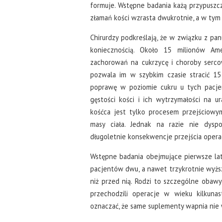
formuje. Wstępne badania każą przypuszcz
złamań kości wzrasta dwukrotnie, a w tym 
Chirurdzy podkreślają, że w związku z pan
koniecznością. Około 15 milionów Ame
zachorowań na cukrzycę i choroby serco
pozwala im w szybkim czasie stracić 15
poprawę w poziomie cukru u tych pacjen
gęstości kości i ich wytrzymałości na u
kośćca jest tylko procesem przejściowy
masy ciała. Jednak na razie nie dysp
długoletnie konsekwencje przejścia operac
Wstępne badania obejmujące pierwsze lata
pacjentów dwu, a nawet trzykrotnie wyższe
niż przed nią. Rodzi to szczególne obawy
przechodzili operacje w wieku kilkunas
oznaczać, że same suplementy wapnia nie 