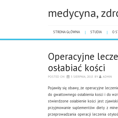
medycyna, zdr
STRONA GŁÓWNA
STUDIA
O S
Operacyjne lecze
osłabiać kości
POSTED ON
5 SIERPNIA, 2015
BY
ADMIN
Pojawiły się obawy, że operacyjne leczeni
do gwałtownego osłabienia kości i do wzr
stwierdzone osłabienie kości jest zjawi
przyjmowanie suplementów diety z miner
przeprowadzania operacji leczenia otyłoś