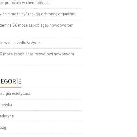
bir pomocny w chemioterapii
wienie może być reakcją ochronną organizmu
tamina B6 może zapobiegać nowotworom
cie wina przedłuża życie
G może zapobiegać rozwojowi nowotworu
TEGORIE
irurgia estetyczna
enetyka
edycyna
ózg