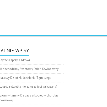
e
ATNIE WPISY
dytacja sprzyja zdrowiu
iś obchodzimy Światowy Dzień Krwiodawcy
iatowy Dzień Nadciśnienia Tętniczego
czupła sylwetka nie zawsze jest wskazana?
ziom witaminy D spada u kobiet w chorobie
tworowej