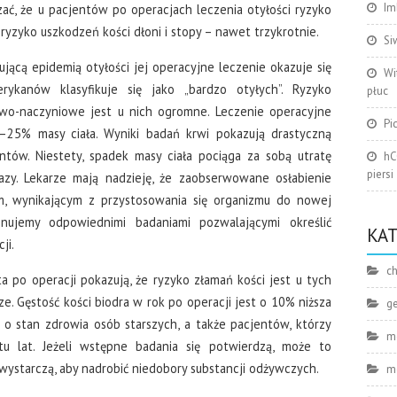
Im
ać, że u pacjentów po operacjach leczenia otyłości ryzyko
ryzyko uszkodzeń kości dłoni i stopy – nawet trzykrotnie.
Si
ującą epidemią otyłości jej operacyjne leczenie okazuje się
Wi
rykanów klasyfikuje się jako „bardzo otyłych”. Ryzyko
płuc
wo-naczyniowe jest u nich ogromne. Leczenie operacyjne
Pi
–25% masy ciała. Wyniki badań krwi pokazują drastyczną
tów. Niestety, spadek masy ciała pociąga za sobą utratę
hC
piersi
razy. Lekarze mają nadzieję, że zaobserwowane osłabienie
m, wynikającym z przystosowania się organizmu do nowej
onujemy odpowiednimi badaniami pozwalającymi określić
KA
ji.
ch
 po operacji pokazują, że ryzyko złamań kości jest u tych
. Gęstość kości biodra w rok po operacji jest o 10% niższa
g
 o stan zdrowia osób starszych, a także pacjentów, którzy
m
tu lat. Jeżeli wstępne badania się potwierdzą, może to
wystarczą, aby nadrobić niedobory substancji odżywczych.
m