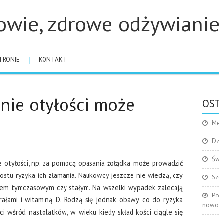
owie, zdrowe odżywiani
TRONIE
KONTAKT
nie otyłości może
OST
Me
Dz
Św
e otyłości, np. za pomocą opasania żołądka, może prowadzić
ostu ryzyka ich złamania. Naukowcy jeszcze nie wiedzą, czy
Sz
skiem tymczasowym czy stałym. Na wszelki wypadek zalecają
Po
ałami i witaminą D. Rodzą się jednak obawy co do ryzyka
nowo
ci wśród nastolatków, w wieku kiedy skład kości ciągle się