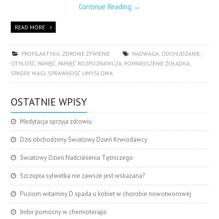
Continue Reading
→
READ MORE
PROFILAKTYKA
,
ZDROWE ŻYWIENIE
NADWAGA
,
ODCHUDZANIE
,
OTYŁOŚĆ
,
PAMIĘĆ
,
PAMIĘĆ ROZPOZNAWCZA
,
POMNIEJSZENIE ŻOŁĄDKA
,
SPADEK WAGI
,
SPRAWNOŚĆ UMYSŁOWA
OSTATNIE WPISY
Medytacja sprzyja zdrowiu
Dziś obchodzimy Światowy Dzień Krwiodawcy
Światowy Dzień Nadciśnienia Tętniczego
Szczupła sylwetka nie zawsze jest wskazana?
Poziom witaminy D spada u kobiet w chorobie nowotworowej
Imbir pomocny w chemioterapii