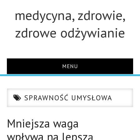
medycyna, zdrowie,
zdrowe odżywianie
MENU
STRONA GŁÓWNA
SPRAWNOŚĆ UMYSŁOWA
STUDIA
O STRONIE
Mniejsza waga
wpływa na lepszą
KONTAKT