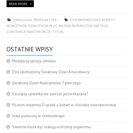
READ MORE
ONKOLOGIA
,
PROFILAKTYKA
DYM PAPIEROSOWY
,
KOBIETY
,
NOWOTWÓR
,
NOWOTWÓR PŁUC
,
PALENIE PAPIEROSÓW
,
RAK PŁUC
,
SUBSTANCJE RAKOTWÓRCZE
,
TYTOŃ
OSTATNIE WPISY
Medytacja sprzyja zdrowiu
Dziś obchodzimy Światowy Dzień Krwiodawcy
Światowy Dzień Nadciśnienia Tętniczego
Szczupła sylwetka nie zawsze jest wskazana?
Poziom witaminy D spada u kobiet w chorobie nowotworowej
Imbir pomocny w chemioterapii
Siwienie może być reakcją ochronną organizmu