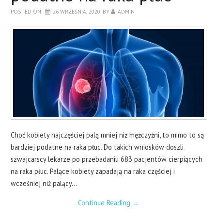
POSTED ON
26 WRZEŚNIA, 2020
BY
ADMIN
Choć kobiety najczęściej palą mniej niż mężczyźni, to mimo to są
bardziej podatne na raka płuc. Do takich wniosków doszli
szwajcarscy lekarze po przebadaniu 683 pacjentów cierpiących
na raka płuc. Palące kobiety zapadają na raka częściej i
wcześniej niż palący…
Continue Reading
→