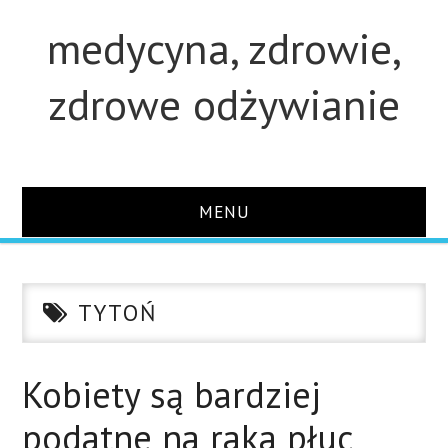
medycyna, zdrowie,
zdrowe odżywianie
MENU
STRONA GŁÓWNA
TYTOŃ
STUDIA
O STRONIE
Kobiety są bardziej
podatne na raka płuc
KONTAKT