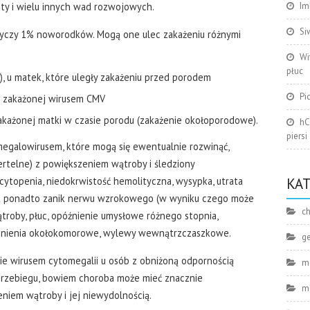
ty i wielu innych wad rozwojowych.
Im
Si
otyczy 1% noworodków. Mogą one ulec zakażeniu różnymi
Wi
płuc
 u matek, które uległy zakażeniu przed porodem
Pi
 zakażonej wirusem CMV
ażonej matki w czasie porodu (zakażenie okołoporodowe).
hC
piersi
galowirusem, które mogą się ewentualnie rozwinąć,
ertelne) z powiększeniem wątroby i śledziony
cytopenia, niedokrwistość hemolityczna, wysypka, utrata
KA
i, a ponadto zanik nerwu wzrokowego (w wyniku czego może
ch
ątroby, płuc, opóźnienie umysłowe różnego stopnia,
apnienia okołokomorowe, wylewy wewnątrzczaszkowe.
g
nie wirusem cytomegalii u osób z obniżoną odpornością
m
zebiegu, bowiem choroba może mieć znacznie
m
eniem wątroby i jej niewydolnością.