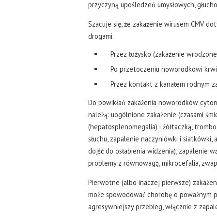
przyczyną upośledzeń umysłowych, głucho
Szacuje się, że zakażenie wirusem CMV d
drogami:
Przez łożysko (zakażenie wrodzone),
Po przetoczeniu noworodkowi krwi
Przez kontakt z kanałem rodnym zak
Do powikłań zakażenia noworodków cytome
należą: uogólnione zakażenie (czasami śmi
(hepatosplenomegalia) i żółtaczką, trombo
słuchu, zapalenie naczyniówki i siatkówk
dojść do osłabienia widzenia), zapalenie w
problemy z równowagą, mikrocefalia, zw
Pierwotne (albo inaczej pierwsze) zakaże
może spowodować chorobę o poważnym pr
agresywniejszy przebieg, włącznie z zapal