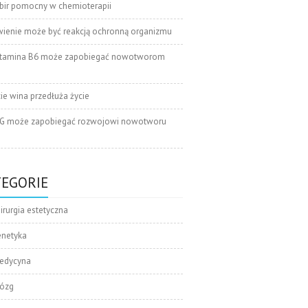
bir pomocny w chemioterapii
wienie może być reakcją ochronną organizmu
tamina B6 może zapobiegać nowotworom
cie wina przedłuża życie
G może zapobiegać rozwojowi nowotworu
TEGORIE
irurgia estetyczna
enetyka
edycyna
ózg