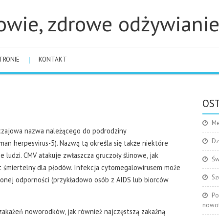
owie, zdrowe odżywiani
TRONIE
KONTAKT
OST
Me
czajowa nazwa należącego do podrodziny
Dz
an herpesvirus-5). Nazwą tą określa się także niektóre
ce ludzi. CMV atakuje zwłaszcza gruczoły ślinowe, jak
Św
t śmiertelny dla płodów. Infekcja cytomegalowirusem może
Sz
dzonej odporności (przykładowo osób z AIDS lub biorców
Po
nowo
zakażeń noworodków, jak również najczęstszą zakaźną