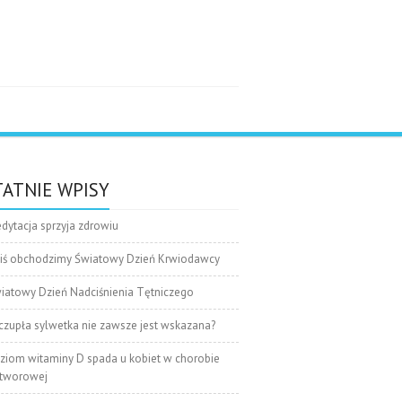
e
ATNIE WPISY
dytacja sprzyja zdrowiu
iś obchodzimy Światowy Dzień Krwiodawcy
iatowy Dzień Nadciśnienia Tętniczego
czupła sylwetka nie zawsze jest wskazana?
ziom witaminy D spada u kobiet w chorobie
tworowej