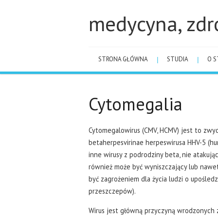
medycyna, zdr
STRONA GŁÓWNA
STUDIA
O S
Cytomegalia
Cytomegalowirus (CMV, HCMV) jest to zwy
betaherpesvirinae herpeswirusa HHV-5 (hum
inne wirusy z podrodziny beta, nie atakują
również może być wyniszczający lub nawe
być zagrożeniem dla życia ludzi o upośle
przeszczepów).
Wirus jest główną przyczyną wrodzonych 