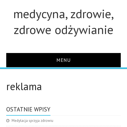
medycyna, zdrowie,
zdrowe odżywianie
MENU
STRONA GŁÓWNA
reklama
STUDIA
O STRONIE
OSTATNIE WPISY
Medytacja sprzyja zdrowiu
KONTAKT