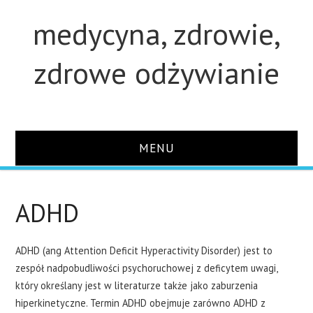
medycyna, zdrowie,
zdrowe odżywianie
MENU
STRONA GŁÓWNA
ADHD
STUDIA
ADHD (ang Attention Deficit Hyperactivity Disorder) jest to
O STRONIE
zespół nadpobudliwości psychoruchowej z deficytem uwagi,
który określany jest w literaturze także jako zaburzenia
KONTAKT
hiperkinetyczne. Termin ADHD obejmuje zarówno ADHD z