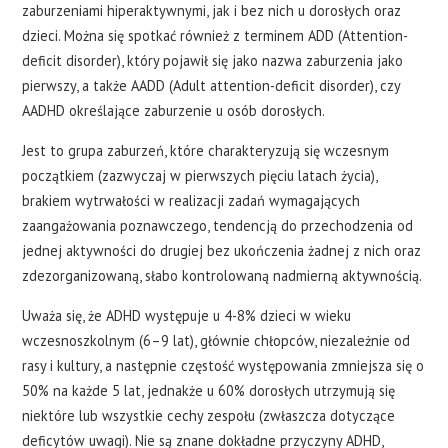
zaburzeniami hiperaktywnymi, jak i bez nich u dorosłych oraz
dzieci. Można się spotkać również z terminem ADD (Attention-
deficit disorder), który pojawił się jako nazwa zaburzenia jako
pierwszy, a także AADD (Adult attention-deficit disorder), czy
AADHD określające zaburzenie u osób dorosłych.
Jest to grupa zaburzeń, które charakteryzują się wczesnym
początkiem (zazwyczaj w pierwszych pięciu latach życia),
brakiem wytrwałości w realizacji zadań wymagających
zaangażowania poznawczego, tendencją do przechodzenia od
jednej aktywności do drugiej bez ukończenia żadnej z nich oraz
zdezorganizowaną, słabo kontrolowaną nadmierną aktywnością.
Uważa się, że ADHD występuje u 4-8% dzieci w wieku
wczesnoszkolnym (6–9 lat), głównie chłopców, niezależnie od
rasy i kultury, a następnie częstość występowania zmniejsza się o
50% na każde 5 lat, jednakże u 60% dorosłych utrzymują się
niektóre lub wszystkie cechy zespołu (zwłaszcza dotyczące
deficytów uwagi). Nie są znane dokładne przyczyny ADHD,