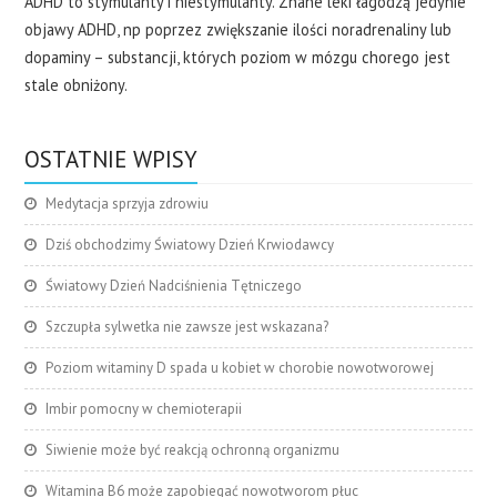
ADHD to stymulanty i niestymulanty. Znane leki łagodzą jedynie
objawy ADHD, np poprzez zwiększanie ilości noradrenaliny lub
dopaminy – substancji, których poziom w mózgu chorego jest
stale obniżony.
OSTATNIE WPISY
Medytacja sprzyja zdrowiu
Dziś obchodzimy Światowy Dzień Krwiodawcy
Światowy Dzień Nadciśnienia Tętniczego
Szczupła sylwetka nie zawsze jest wskazana?
Poziom witaminy D spada u kobiet w chorobie nowotworowej
Imbir pomocny w chemioterapii
Siwienie może być reakcją ochronną organizmu
Witamina B6 może zapobiegać nowotworom płuc