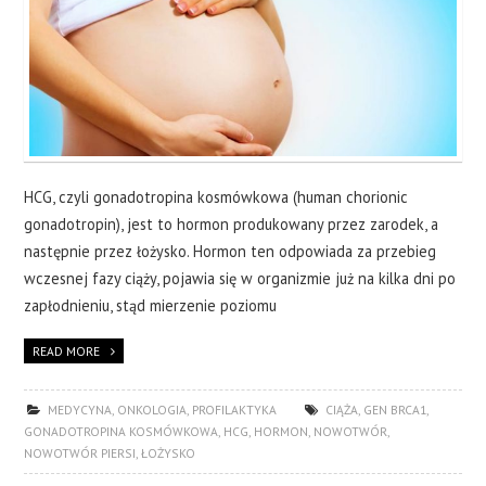
HCG, czyli gonadotropina kosmówkowa (human chorionic
gonadotropin), jest to hormon produkowany przez zarodek, a
następnie przez łożysko. Hormon ten odpowiada za przebieg
wczesnej fazy ciąży, pojawia się w organizmie już na kilka dni po
zapłodnieniu, stąd mierzenie poziomu
READ MORE
MEDYCYNA
,
ONKOLOGIA
,
PROFILAKTYKA
CIĄŻA
,
GEN BRCA1
,
GONADOTROPINA KOSMÓWKOWA
,
HCG
,
HORMON
,
NOWOTWÓR
,
NOWOTWÓR PIERSI
,
ŁOŻYSKO