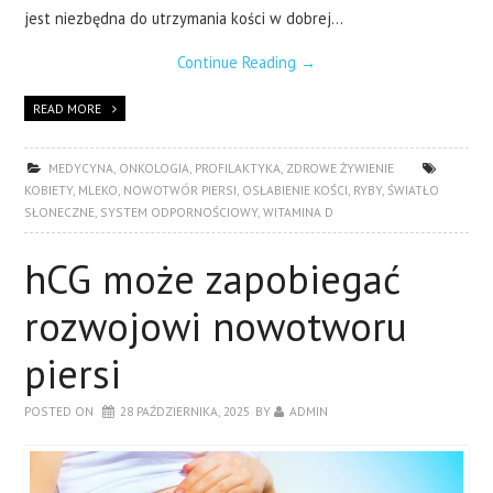
jest niezbędna do utrzymania kości w dobrej…
Continue Reading
→
READ MORE
MEDYCYNA
,
ONKOLOGIA
,
PROFILAKTYKA
,
ZDROWE ŻYWIENIE
KOBIETY
,
MLEKO
,
NOWOTWÓR PIERSI
,
OSŁABIENIE KOŚCI
,
RYBY
,
ŚWIATŁO
SŁONECZNE
,
SYSTEM ODPORNOŚCIOWY
,
WITAMINA D
hCG może zapobiegać
rozwojowi nowotworu
piersi
POSTED ON
28 PAŹDZIERNIKA, 2025
BY
ADMIN