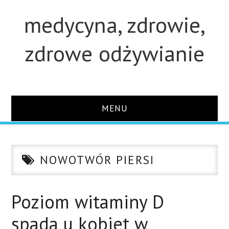
medycyna, zdrowie,
zdrowe odżywianie
MENU
STRONA GŁÓWNA
NOWOTWÓR PIERSI
STUDIA
O STRONIE
Poziom witaminy D
spada u kobiet w
KONTAKT