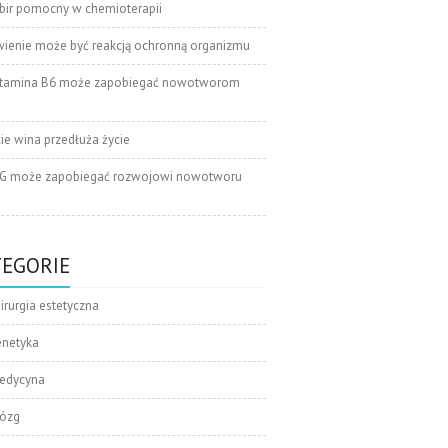
bir pomocny w chemioterapii
wienie może być reakcją ochronną organizmu
tamina B6 może zapobiegać nowotworom
cie wina przedłuża życie
G może zapobiegać rozwojowi nowotworu
TEGORIE
irurgia estetyczna
enetyka
edycyna
ózg