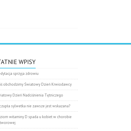
e
ATNIE WPISY
dytacja sprzyja zdrowiu
iś obchodzimy Światowy Dzień Krwiodawcy
iatowy Dzień Nadciśnienia Tętniczego
czupła sylwetka nie zawsze jest wskazana?
ziom witaminy D spada u kobiet w chorobie
tworowej