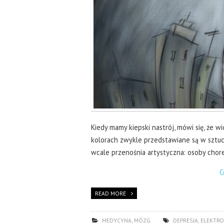
Kiedy mamy kiepski nastrój, mówi się, że 
kolorach zwykle przedstawiane są w sztuce
wcale przenośnia artystyczna: osoby chor
C
READ MORE
MEDYCYNA
,
MÓZG
DEPRESJA
,
ELEKTRO