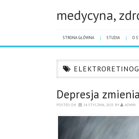
medycyna, zdr
STRONA GŁÓWNA
STUDIA
O S
ELEKTRORETINOG
Depresja zmieni
POSTED ON
24 STYCZNIA, 2025
BY
ADMIN