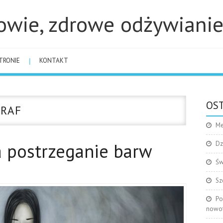
owie, zdrowe odżywiani
TRONIE
KONTAKT
OST
RAF
Me
a postrzeganie barw
Dz
Św
Sz
Po
nowo