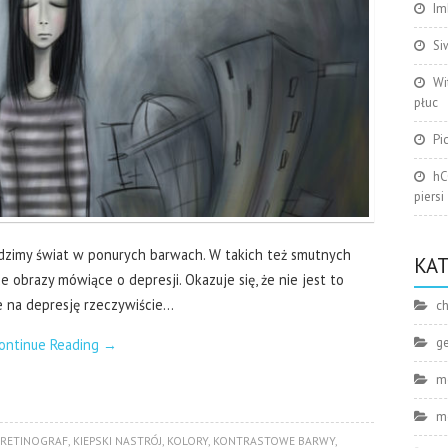
Im
Si
Wi
płuc
Pi
hC
piersi
widzimy świat w ponurych barwach. W takich też smutnych
KA
 obrazy mówiące o depresji. Okazuje się, że nie jest to
e na depresję rzeczywiście…
ch
g
ontinue Reading
→
m
m
RETINOGRAF
,
KIEPSKI NASTRÓJ
,
KOLORY
,
KONTRASTOWE BARWY
,