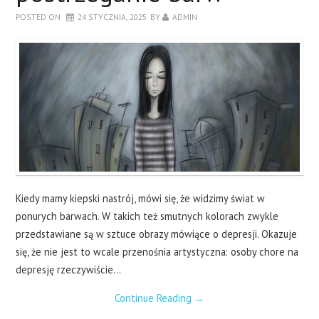
POSTED ON
24 STYCZNIA, 2025
BY
ADMIN
Kiedy mamy kiepski nastrój, mówi się, że widzimy świat w
ponurych barwach. W takich też smutnych kolorach zwykle
przedstawiane są w sztuce obrazy mówiące o depresji. Okazuje
się, że nie jest to wcale przenośnia artystyczna: osoby chore na
depresję rzeczywiście…
Continue Reading
→