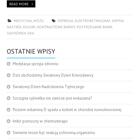
READ MORE
MEDYCYNA
,
MÓZG
DEPRESJA
,
ELEKTRORETINOGRAF
,
KIEPSKI
NASTRÓJ
,
KOLORY
,
KONTRASTOWE BARWY
,
POSTRZEGANIE BARW
,
SIATKÓWKA OKA
OSTATNIE WPISY
Medytacja sprzyja zdrowiu
Dziś obchodzimy Światowy Dzień Krwiodawcy
Światowy Dzień Nadciśnienia Tętniczego
Szczupła sylwetka nie zawsze jest wskazana?
Poziom witaminy D spada u kobiet w chorobie nowotworowej
Imbir pomocny w chemioterapii
Siwienie może być reakcją ochronną organizmu