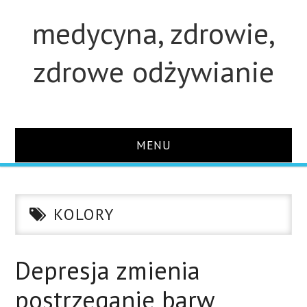
medycyna, zdrowie,
zdrowe odżywianie
MENU
STRONA GŁÓWNA
KOLORY
STUDIA
O STRONIE
Depresja zmienia
postrzeganie barw
KONTAKT