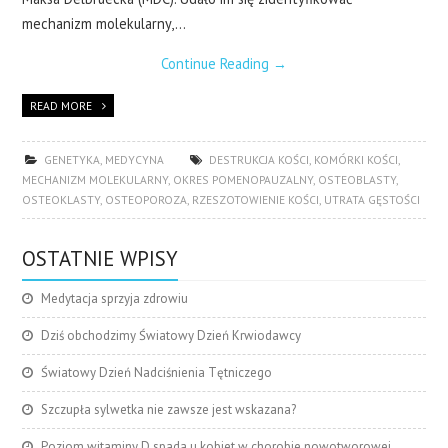
mechanizm molekularny,…
Continue Reading
→
READ MORE
GENETYKA
,
MEDYCYNA
DESTRUKCJA KOŚCI
,
KOMÓRKI KOŚCI
,
MECHANIZM MOLEKULARNY
,
OKRES POMENOPAUZALNY
,
OSTEOBLASTY
,
OSTEOKLASTY
,
OSTEOPOROZA
,
RZESZOTOWIENIE KOŚCI
,
UTRATA GĘSTOŚCI
OSTATNIE WPISY
Medytacja sprzyja zdrowiu
Dziś obchodzimy Światowy Dzień Krwiodawcy
Światowy Dzień Nadciśnienia Tętniczego
Szczupła sylwetka nie zawsze jest wskazana?
Poziom witaminy D spada u kobiet w chorobie nowotworowej