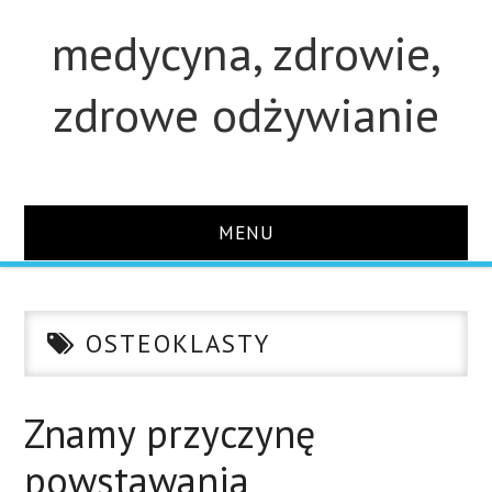
medycyna, zdrowie,
zdrowe odżywianie
MENU
STRONA GŁÓWNA
OSTEOKLASTY
STUDIA
O STRONIE
Znamy przyczynę
powstawania
KONTAKT