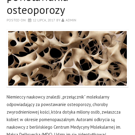
osteoporozy
POSTED ON
12 LIPCA, 2017
BY
ADMIN
Niemieccy naukowcy znaleźli „przełącznik” molekularny
odpowiadający za powstawanie osteoporozy, choroby
zwyrodnieniowej kości, która dotyka miliony osób, zwłaszcza
kobiet w okresie pomenopauzalnym. Autorami odkrycia są
naukowcy z berlińskiego Centrum Medycyny Molekularnej im.
Maksa Delbruecka (MDC). Udało im się zidentyfikować