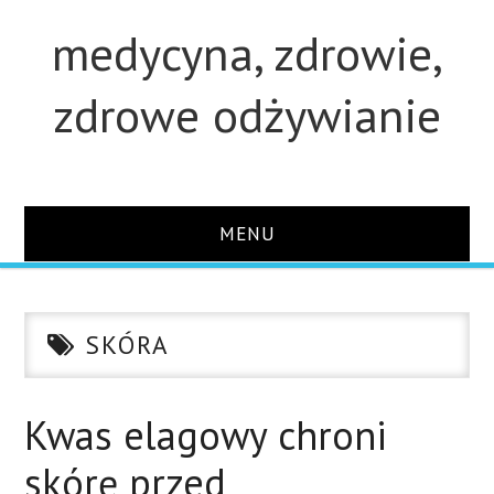
medycyna, zdrowie,
zdrowe odżywianie
MENU
STRONA GŁÓWNA
SKÓRA
STUDIA
O STRONIE
Kwas elagowy chroni
skórę przed
KONTAKT