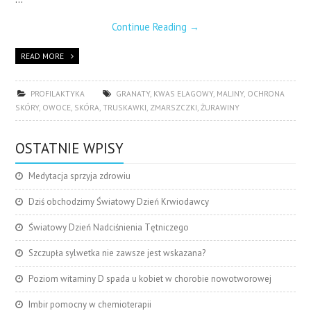
Continue Reading
→
READ MORE
PROFILAKTYKA
GRANATY
,
KWAS ELAGOWY
,
MALINY
,
OCHRONA
SKÓRY
,
OWOCE
,
SKÓRA
,
TRUSKAWKI
,
ZMARSZCZKI
,
ŻURAWINY
OSTATNIE WPISY
Medytacja sprzyja zdrowiu
Dziś obchodzimy Światowy Dzień Krwiodawcy
Światowy Dzień Nadciśnienia Tętniczego
Szczupła sylwetka nie zawsze jest wskazana?
Poziom witaminy D spada u kobiet w chorobie nowotworowej
Imbir pomocny w chemioterapii