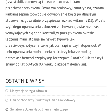
(tzw stabilizatorów) są to: (sole litu) oraz lekami
przeciwpadaczkowymi (kwas walproinowy, lamotrygina, czasami
karbamazepina (powoduje odwapnienie kości po dłuższym
stosowaniu, gdyż silnie przyspiesza rozkład witaminy D3). W celu
szybkiego opanowania zaburzeń zachowania, zwłaszcza zaś
wymykających się spod kontroli, w początkowym okresie
leczenia manii stosuje się nawet typowe leki
przeciwpsychotyczne takie jak olanzapina czy haloperidol. W
celu opanowania podniecenia niektórzy lekarze podają
natomiast benzodiazepiny (np lorazepam (Lorafen) lub tańszy i
znany od lat 60-tych XX wieku diazepam (Relanium).
OSTATNIE WPISY
Medytacja sprzyja zdrowiu
Dziś obchodzimy Światowy Dzień Krwiodawcy
Światowy Dzień Nadciśnienia Tętniczego