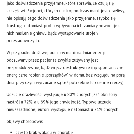
jako doświadczenia przyjemne, które sprawia, że czują się
szczęśliwi. Pacjenci, których nastrój podczas manii jest drażliwy,
nie opisują tego doświadczenia jako przyjemne, szybko się
frustrują, natomiast próba wpływu na ich zamiary powoduje u
nich nasilenie gniewu bądź występowanie urojeń
prześladowczych.
W przypadku drażliwej odmiany manii nadmiar energii
odczuwany przez pacjenta zwykle zużywany jest
bezproduktywnie, bądź wręcz destruktywnie (np spontaniczne i
energiczne robienie „porządków” w domu, bez względu na porę
dnia, przy czym wyrzucane są też potrzebne lub cenne rzeczy).
Uczucie drażliwości występuje u 80% chorych, zaś obniżony
nastrój u 72%, a u 69% jego chwiejność. Typowe uczucie
nieuzasadnionej euforii występuje natomiast u 71% chorych.
objawy chorobowe:
często brak wglądu w chorobę