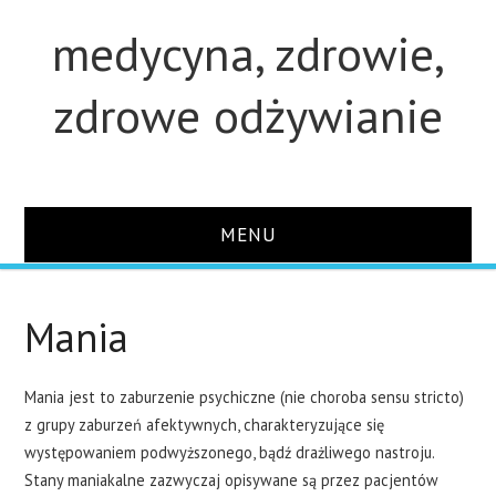
medycyna, zdrowie,
zdrowe odżywianie
MENU
STRONA GŁÓWNA
Mania
STUDIA
Mania jest to zaburzenie psychiczne (nie choroba sensu stricto)
O STRONIE
z grupy zaburzeń afektywnych, charakteryzujące się
występowaniem podwyższonego, bądź drażliwego nastroju.
KONTAKT
Stany maniakalne zazwyczaj opisywane są przez pacjentów