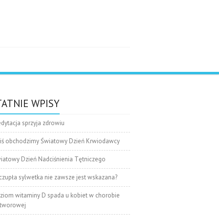
e
ATNIE WPISY
dytacja sprzyja zdrowiu
iś obchodzimy Światowy Dzień Krwiodawcy
iatowy Dzień Nadciśnienia Tętniczego
czupła sylwetka nie zawsze jest wskazana?
ziom witaminy D spada u kobiet w chorobie
tworowej