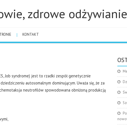
owie, zdrowe odżywiani
TRONIE
KONTAKT
OST
Me
S, Job syndrome) jest to rzadki zespół genetycznie
Dz
dziedziczeniu autosomalnym dominującym. Uważa się, że za
 chemotaksja neutrofilów spowodowana obniżoną produkcją
Św
Sz
Po
wymi,
nowo