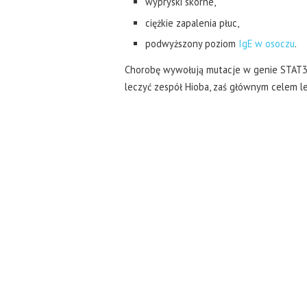
wypryski skórne,
ciężkie zapalenia płuc,
podwyższony poziom
IgE w osoczu
.
Chorobę wywołują mutacje w genie STAT3 
leczyć zespół Hioba, zaś głównym celem le