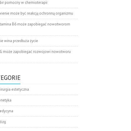
bir pomocny w chemioterapii
wienie może być reakcją ochronną organizmu
tamina B6 może zapobiegać nowotworom
cie wina przedłuża życie
G może zapobiegać rozwojowi nowotworu
TEGORIE
irurgia estetyczna
enetyka
edycyna
ózg