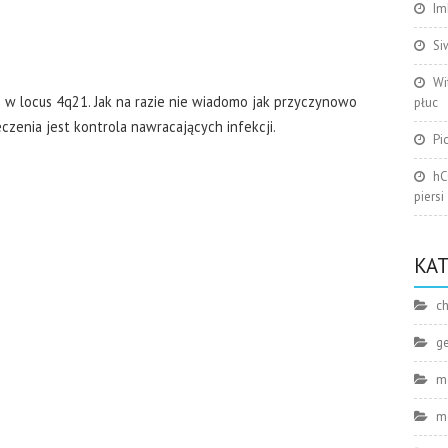
Im
Si
Wi
w locus 4q21. Jak na razie nie wiadomo jak przyczynowo
płuc
czenia jest kontrola nawracających infekcji.
Pi
hC
piersi
KA
ch
g
m
m