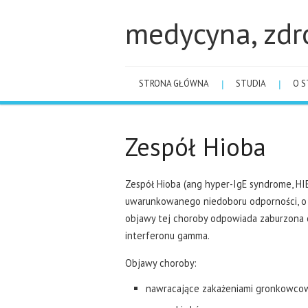
medycyna, zdr
STRONA GŁÓWNA
STUDIA
O S
Zespół Hioba
Zespół Hioba (ang hyper-IgE syndrome, HIE
uwarunkowanego niedoboru odporności, o 
objawy tej choroby odpowiada zaburzona
interferonu gamma.
Objawy choroby:
nawracające zakażeniami gronkowco