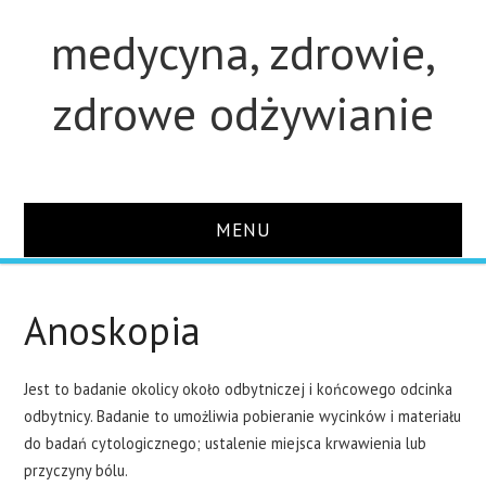
medycyna, zdrowie,
zdrowe odżywianie
MENU
STRONA GŁÓWNA
Anoskopia
STUDIA
Jest to badanie okolicy około odbytniczej i końcowego odcinka
O STRONIE
odbytnicy. Badanie to umożliwia pobieranie wycinków i materiału
do badań cytologicznego; ustalenie miejsca krwawienia lub
KONTAKT
przyczyny bólu.