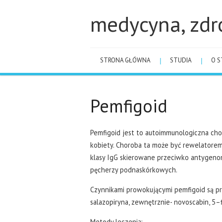
medycyna, zdr
STRONA GŁÓWNA
STUDIA
O S
Pemfigoid
Pemfigoid jest to autoimmunologiczna choro
kobiety. Choroba ta może być rewelator
klasy IgG skierowane przeciwko antygen
pęcherzy podnaskórkowych.
Czynnikami prowokującymi pemfigoid są prom
salazopiryna, zewnętrznie- novoscabin, 5–f
Metody leczenia: