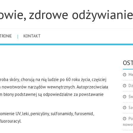
owie, zdrowe odżywiani
TRONIE
KONTAKT
OST
Me
ba skóry, chorują na nią ludzie po 60 roku życia, częściej
Dz
em nowotworów narządów wewnętrznych. Autoprzeciwciała
om błony podstawnej są odpowiedzialne za powstawanie
Św
Sz
ienie UV, leki, penicyliny, sulfonamidy, furosemid,
Po
luorouracyl.
nowo