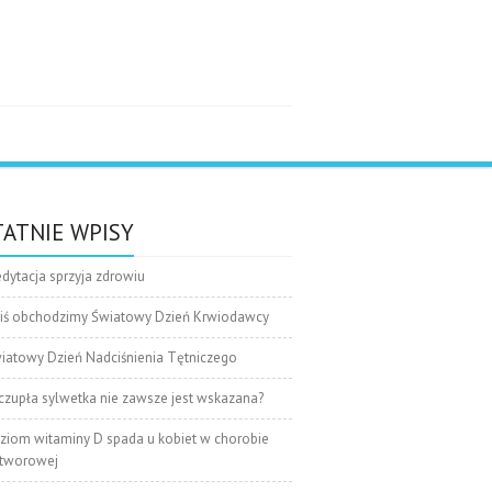
e
ATNIE WPISY
dytacja sprzyja zdrowiu
iś obchodzimy Światowy Dzień Krwiodawcy
iatowy Dzień Nadciśnienia Tętniczego
czupła sylwetka nie zawsze jest wskazana?
ziom witaminy D spada u kobiet w chorobie
tworowej