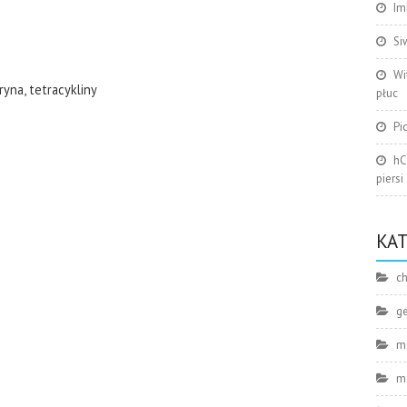
Im
Si
Wi
yna, tetracykliny
płuc
Pi
hC
piersi
KA
ch
g
m
m