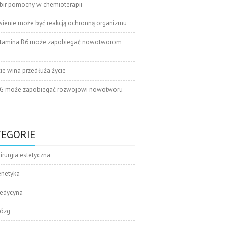
bir pomocny w chemioterapii
wienie może być reakcją ochronną organizmu
tamina B6 może zapobiegać nowotworom
cie wina przedłuża życie
G może zapobiegać rozwojowi nowotworu
TEGORIE
irurgia estetyczna
enetyka
edycyna
ózg