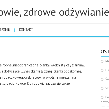
owie, zdrowe odżywiani
TRONIE
KONTAKT
OST
Me
ie ropne, nieodgraniczone tkanką włóknistą czy ziarniną,
Dz
 dotyczące luźnej tkanki łącznej: tkanki podskórnej,
ka robaczkowego, ręki, stopy, wywołane mieszaniną
Św
 są paciorkowce. Do ropowic zalicza się także:
Sz
Po
nowo