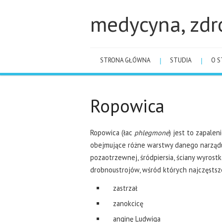
medycyna, zdr
STRONA GŁÓWNA
STUDIA
O S
Ropowica
Ropowica (łac
phlegmone
) jest to zapalen
obejmujące różne warstwy danego narządu i
pozaotrzewnej, śródpiersia, ściany wyrost
drobnoustrojów, wśród których najczęstsze
zastrzał
zanokcicę
anginę Ludwiga