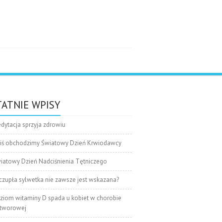
e
ATNIE WPISY
dytacja sprzyja zdrowiu
iś obchodzimy Światowy Dzień Krwiodawcy
iatowy Dzień Nadciśnienia Tętniczego
czupła sylwetka nie zawsze jest wskazana?
ziom witaminy D spada u kobiet w chorobie
tworowej