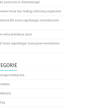
bir pomocny w chemioterapii
wienie może być reakcją ochronną organizmu
tamina B6 może zapobiegać nowotworom
cie wina przedłuża życie
G może zapobiegać rozwojowi nowotworu
TEGORIE
irurgia estetyczna
enetyka
edycyna
ózg