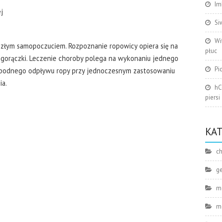
Im
j
Si
Wi
i złym samopoczuciem. Rozpoznanie ropowicy opiera się na
płuc
i gorączki. Leczenie choroby polega na wykonaniu jednego
Pi
swobodnego odpływu ropy przy jednoczesnym zastosowaniu
ia.
hC
piersi
KA
ch
g
m
m