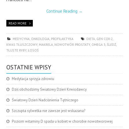
Continue Reading
→
READ MORE
MEDYCYNA
,
ONKOLOGIA
,
PROFILAKTYKA
DIETA
,
GEN COX-2
,
KWAS TŁUSZCZOWY
,
MAKRELA
,
NOWOTWÓR PROSTATY
,
OMEGA 3
,
ŚLEDŹ
,
TŁUSTE RYBY
,
ŁOSOŚ
OSTATNIE WPISY
Medytacja sprzyja zdrowiu
Dziś obchodzimy Światowy Dzień Krwiodawcy
Światowy Dzień Nadciśnienia Tętniczego
Szczupła sylwetka nie zawsze jest wskazana?
Poziom witaminy D spada u kobiet w chorobie nowotworowej