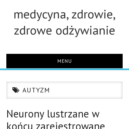
medycyna, zdrowie,
zdrowe odżywianie
MENU
STRONA GŁÓWNA
AUTYZM
STUDIA
O STRONIE
Neurony lustrzane w
końcu zarejestrowane
KONTAKT