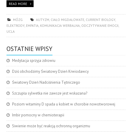
READ MORE
MÓZG
AUTYZM
,
CIAŁO MIGDAŁOWATE
,
CURRENT BIOLOGY
,
ELEKTRODY
,
EMPATIA
,
KOMUNIKACJA WERBALNA
,
ODCZYTYWANIE EMOCJI
,
UCLA
OSTATNIE WPISY
Medytacja sprzyja zdrowiu
Dziś obchodzimy Światowy Dzień Krwiodawcy
Światowy Dzień Nadciśnienia Tętniczego
Szczupła sylwetka nie zawsze jest wskazana?
Poziom witaminy D spada u kobiet w chorobie nowotworowej
Imbir pomocny w chemioterapii
Siwienie może być reakcją ochronną organizmu