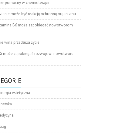
bir pomocny w chemioterapii
wienie może być reakcją ochronną organizmu
tamina B6 może zapobiegać nowotworom
cie wina przedłuża życie
G może zapobiegać rozwojowi nowotworu
TEGORIE
irurgia estetyczna
enetyka
edycyna
ózg