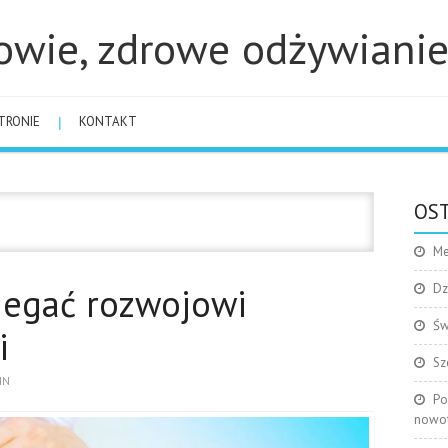
owie, zdrowe odżywiani
TRONIE
KONTAKT
OST
Me
egać rozwojowi
Dz
Św
i
Sz
IN
Po
nowo