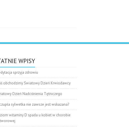
e
ATNIE WPISY
dytacja sprzyja zdrowiu
iś obchodzimy Światowy Dzień Krwiodawcy
iatowy Dzień Nadciśnienia Tętniczego
czupła sylwetka nie zawsze jest wskazana?
ziom witaminy D spada u kobiet w chorobie
tworowej