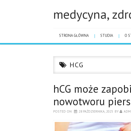
medycyna, zdr
STRONA GŁÓWNA
STUDIA
O S
HCG
hCG może zapobi
nowotworu piers
POSTED ON
28 PAŹDZIERNIKA, 2025
BY
ADM