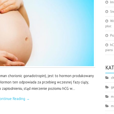
Im
Si
Wi
płuc
Pi
hC
piersi
KA
man chorionic gonadotropin), jest to hormon produkowany
ch
 Hormon ten odpowiada za przebieg wczesnej fazy ciąży,
g
 po zapłodnieniu, stąd mierzenie poziomu hCG w…
m
ontinue Reading
→
m