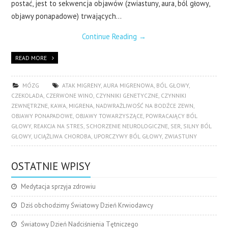
postać, jest to sekwencja objawów (zwiastuny, aura, ból głowy,
objawy ponapadowe) trwających…
Continue Reading
→
READ MORE
MÓZG
ATAK MIGRENY
,
AURA MIGRENOWA
,
BÓL GŁOWY
,
CZEKOLADA
,
CZERWONE WINO
,
CZYNNIKI GENETYCZNE
,
CZYNNIKI
ZEWNĘTRZNE
,
KAWA
,
MIGRENA
,
NADWRAŻLIWOŚĆ NA BODŹCE ZEWN
,
OBJAWY PONAPADOWE
,
OBJAWY TOWARZYSZĄCE
,
POWRACAJĄCY BÓL
GŁOWY
,
REAKCJA NA STRES
,
SCHORZENIE NEUROLOGICZNE
,
SER
,
SILNY BÓL
GŁOWY
,
UCIĄŻLIWA CHOROBA
,
UPORCZYWY BÓL GŁOWY
,
ZWIASTUNY
OSTATNIE WPISY
Medytacja sprzyja zdrowiu
Dziś obchodzimy Światowy Dzień Krwiodawcy
Światowy Dzień Nadciśnienia Tętniczego