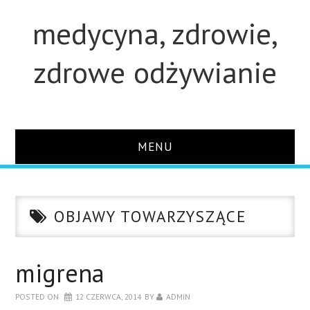
medycyna, zdrowie,
zdrowe odżywianie
MENU
STRONA GŁÓWNA
OBJAWY TOWARZYSZĄCE
STUDIA
O STRONIE
migrena
POSTED ON
12 CZERWCA, 2014
BY
ADMIN
KONTAKT