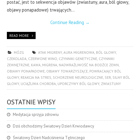
postać, jest to sekwencja objawów (zwiastuny, aura, ból głowy,
objawy ponapadowe) trwających…
Continue Reading
→
READ MORE
MÓZG
ATAK MIGRENY
,
AURA MIGRENOWA
,
BÓL GŁOWY
,
CZEKOLADA
,
CZERWONE WINO
,
CZYNNIKI GENETYCZNE
,
CZYNNIKI
ZEWNĘTRZNE
,
KAWA
,
MIGRENA
,
NADWRAŻLIWOŚĆ NA BODŹCE ZEWN
,
OBJAWY PONAPADOWE
,
OBJAWY TOWARZYSZĄCE
,
POWRACAJĄCY BÓL
GŁOWY
,
REAKCJA NA STRES
,
SCHORZENIE NEUROLOGICZNE
,
SER
,
SILNY BÓL
GŁOWY
,
UCIĄŻLIWA CHOROBA
,
UPORCZYWY BÓL GŁOWY
,
ZWIASTUNY
OSTATNIE WPISY
Medytacja sprzyja zdrowiu
Dziś obchodzimy Światowy Dzień Krwiodawcy
Światowy Dzień Nadciśnienia Tętniczego