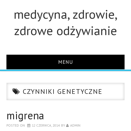
medycyna, zdrowie,
zdrowe odżywianie
MENU
STRONA GŁÓWNA
CZYNNIKI GENETYCZNE
STUDIA
O STRONIE
migrena
POSTED ON
12 CZERWCA, 2014
BY
ADMIN
KONTAKT