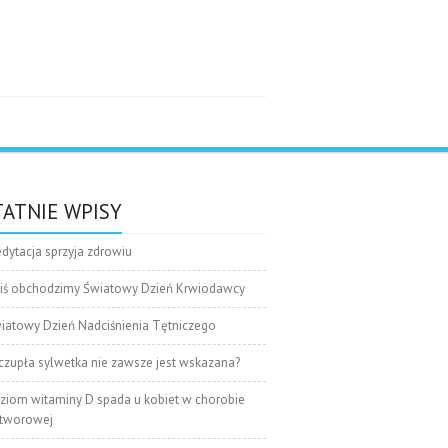
e
ATNIE WPISY
dytacja sprzyja zdrowiu
iś obchodzimy Światowy Dzień Krwiodawcy
iatowy Dzień Nadciśnienia Tętniczego
czupła sylwetka nie zawsze jest wskazana?
ziom witaminy D spada u kobiet w chorobie
tworowej