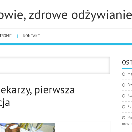
owie, zdrowe odżywiani
TRONIE
KONTAKT
OST
Me
lekarzy, pierwsza
Dz
Św
cja
Sz
Po
nowo