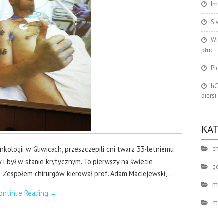
Im
Si
Wi
płuc
Pi
hC
piersi
KA
ch
nkologii w Gliwicach, przeszczepili oni twarz 33-letniemu
 i był w stanie krytycznym. To pierwszy na świecie
g
. Zespołem chirurgów kierował prof. Adam Maciejewski,…
m
ontinue Reading
→
m