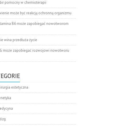
bir pomocny w chemioterapii
wienie może być reakcją ochronną organizmu
tamina B6 może zapobiegać nowotworom
cie wina przedłuża życie
G może zapobiegać rozwojowi nowotworu
TEGORIE
irurgia estetyczna
enetyka
edycyna
ózg