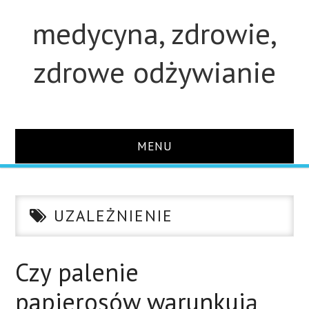
medycyna, zdrowie,
zdrowe odżywianie
MENU
STRONA GŁÓWNA
UZALEŻNIENIE
STUDIA
O STRONIE
Czy palenie
papierosów warunkują
KONTAKT