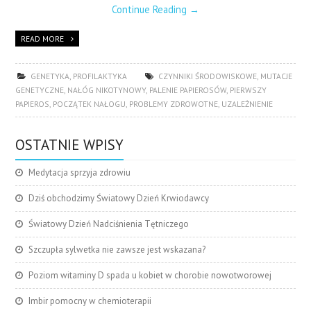
Continue Reading
→
READ MORE
GENETYKA
,
PROFILAKTYKA
CZYNNIKI ŚRODOWISKOWE
,
MUTACJE
GENETYCZNE
,
NAŁÓG NIKOTYNOWY
,
PALENIE PAPIEROSÓW
,
PIERWSZY
PAPIEROS
,
POCZĄTEK NAŁOGU
,
PROBLEMY ZDROWOTNE
,
UZALEŻNIENIE
OSTATNIE WPISY
Medytacja sprzyja zdrowiu
Dziś obchodzimy Światowy Dzień Krwiodawcy
Światowy Dzień Nadciśnienia Tętniczego
Szczupła sylwetka nie zawsze jest wskazana?
Poziom witaminy D spada u kobiet w chorobie nowotworowej
Imbir pomocny w chemioterapii