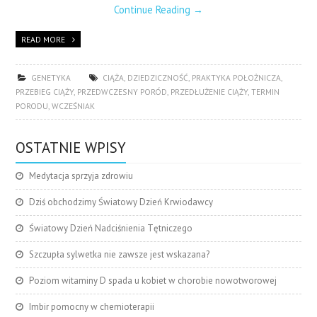
Continue Reading
→
READ MORE
GENETYKA
CIĄŻA
,
DZIEDZICZNOŚĆ
,
PRAKTYKA POŁOŻNICZA
,
PRZEBIEG CIĄŻY
,
PRZEDWCZESNY PORÓD
,
PRZEDŁUŻENIE CIĄŻY
,
TERMIN
PORODU
,
WCZEŚNIAK
OSTATNIE WPISY
Medytacja sprzyja zdrowiu
Dziś obchodzimy Światowy Dzień Krwiodawcy
Światowy Dzień Nadciśnienia Tętniczego
Szczupła sylwetka nie zawsze jest wskazana?
Poziom witaminy D spada u kobiet w chorobie nowotworowej
Imbir pomocny w chemioterapii