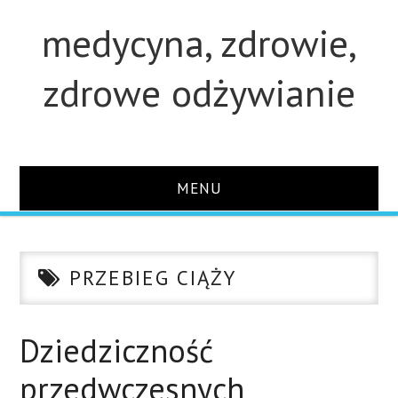
medycyna, zdrowie,
zdrowe odżywianie
MENU
STRONA GŁÓWNA
PRZEBIEG CIĄŻY
STUDIA
O STRONIE
Dziedziczność
przedwczesnych
KONTAKT