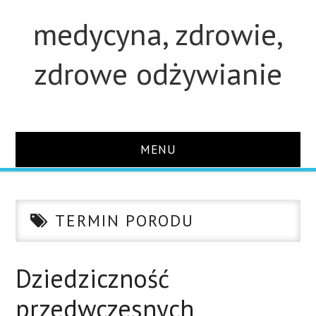
medycyna, zdrowie,
zdrowe odżywianie
MENU
STRONA GŁÓWNA
TERMIN PORODU
STUDIA
O STRONIE
Dziedziczność
przedwczesnych
KONTAKT