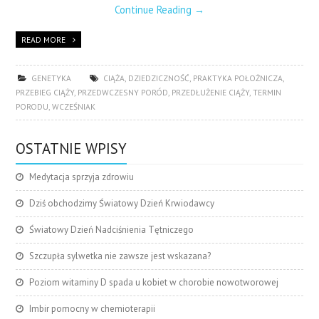
Continue Reading
→
READ MORE
GENETYKA
CIĄŻA
,
DZIEDZICZNOŚĆ
,
PRAKTYKA POŁOŻNICZA
,
PRZEBIEG CIĄŻY
,
PRZEDWCZESNY PORÓD
,
PRZEDŁUŻENIE CIĄŻY
,
TERMIN
PORODU
,
WCZEŚNIAK
OSTATNIE WPISY
Medytacja sprzyja zdrowiu
Dziś obchodzimy Światowy Dzień Krwiodawcy
Światowy Dzień Nadciśnienia Tętniczego
Szczupła sylwetka nie zawsze jest wskazana?
Poziom witaminy D spada u kobiet w chorobie nowotworowej
Imbir pomocny w chemioterapii